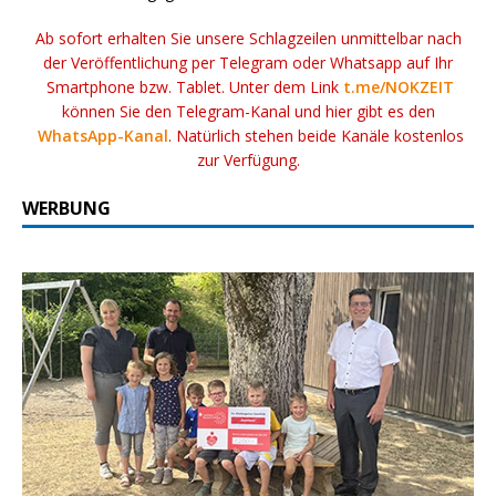
Ab sofort erhalten Sie unsere Schlagzeilen unmittelbar nach
der Veröffentlichung per Telegram oder Whatsapp auf Ihr
Smartphone bzw. Tablet. Unter dem Link
t.me/NOKZEIT
können Sie den Telegram-Kanal und hier gibt es den
WhatsApp-Kanal
. Natürlich stehen beide Kanäle kostenlos
zur Verfügung.
WERBUNG