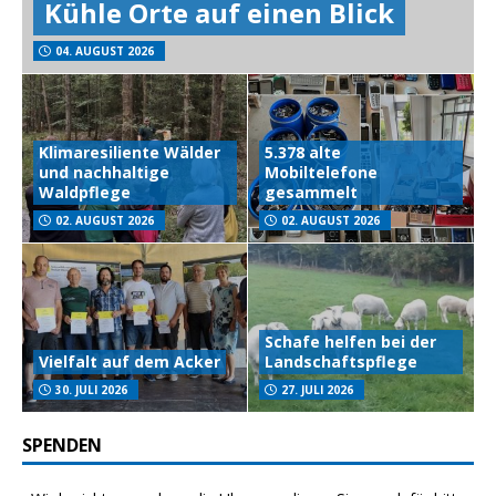
Kühle Orte auf einen Blick
04. AUGUST 2026
Klimaresiliente Wälder
5.378 alte
und nachhaltige
Mobiltelefone
Waldpflege
gesammelt
02. AUGUST 2026
02. AUGUST 2026
Schafe helfen bei der
Vielfalt auf dem Acker
Landschaftspflege
30. JULI 2026
27. JULI 2026
SPENDEN