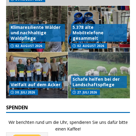
Klimaresiliente Wälder
5.378 alte
und nachhaltige
Mobiltelefone
Waldpflege
gesammelt
02. AUGUST 2026
02. AUGUST 2026
Schafe helfen bei der
Vielfalt auf dem Acker
Landschaftspflege
30. JULI 2026
27. JULI 2026
SPENDEN
Wir berichten rund um die Uhr, spendieren Sie uns dafür bitte
einen Kaffee!