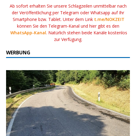
Ab sofort erhalten Sie unsere Schlagzeilen unmittelbar nach
der Veröffentlichung per Telegram oder Whatsapp auf Ihr
Smartphone bzw. Tablet. Unter dem Link
t.me/NOKZEIT
können Sie den Telegram-Kanal und hier gibt es den
WhatsApp-Kanal
. Natürlich stehen beide Kanäle kostenlos
zur Verfügung.
WERBUNG