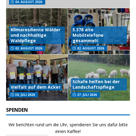
04. AUGUST 2026
Klimaresiliente Wälder
5.378 alte
und nachhaltige
Mobiltelefone
Waldpflege
gesammelt
02. AUGUST 2026
02. AUGUST 2026
Schafe helfen bei der
Vielfalt auf dem Acker
Landschaftspflege
30. JULI 2026
27. JULI 2026
SPENDEN
Wir berichten rund um die Uhr, spendieren Sie uns dafür bitte
einen Kaffee!