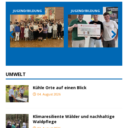
BILDUNG
JUGEND/BILDUNG
JUGEND/BILDUN
Prev
Nex
ious
t
UMWELT
Kühle Orte auf einen Blick
04. August 2026
Klimaresiliente Wälder und nachhaltige
Waldpflege