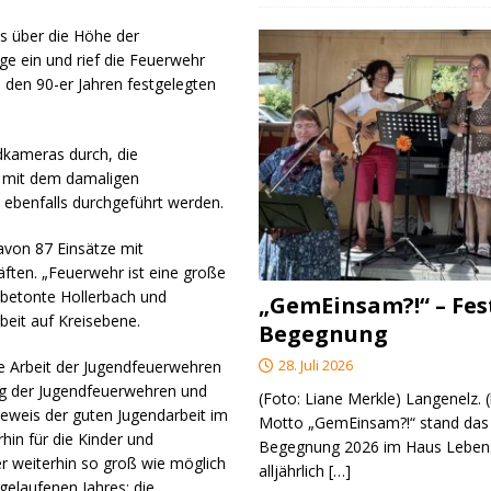
s über die Höhe der
 ein und rief die Feuerwehr
 den 90-er Jahren festgelegten
dkameras durch, die
“ mit dem damaligen
 ebenfalls durchgeführt werden.
avon 87 Einsätze mit
äften. „Feuerwehr ist eine große
 betonte Hollerbach und
„GemEinsam?!“ – Fes
beit auf Kreisebene.
Begegnung
28. Juli 2026
ie Arbeit der Jugendfeuerwehren
ng der Jugendfeuerwehren und
(Foto: Liane Merkle) Langenelz.
eweis der guten Jugendarbeit im
Motto „GemEinsam?!“ stand das 
rhin für die Kinder und
Begegnung 2026 im Haus Lebens
r weiterhin so groß wie möglich
alljährlich
[…]
gelaufenen Jahres: die