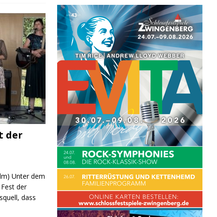
t der
 (lm) Unter dem
Fest der
quell, dass