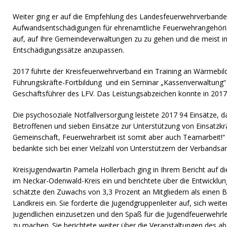
Weiter ging er auf die Empfehlung des Landesfeuerwehrverbande
Aufwandsentschädigungen für ehrenamtliche Feuerwehrangehörige
auf, auf Ihre Gemeindeverwaltungen zu zu gehen und die meist in
Entschädigungssätze anzupassen.
2017 führte der Kreisfeuerwehrverband ein Training an Wärmebil
Führungskräfte-Fortbildung und ein Seminar „Kassenverwaltung
Geschäftsführer des LFV. Das Leistungsabzeichen konnte in 2017
Die psychosoziale Notfallversorgung leistete 2017 94 Einsätze, d
Betroffenen und sieben Einsätze zur Unterstützung von Einsatzkr
Gemeinschaft, Feuerwehrarbeit ist somit aber auch Teamarbeit!“
bedankte sich bei einer Vielzahl von Unterstützern der Verbandsar
Kreisjugendwartin Pamela Hollerbach ging in Ihrem Bericht auf d
im Neckar-Odenwald-Kreis ein und berichtete über die Entwicklu
schätzte den Zuwachs von 3,3 Prozent an Mitgliedern als einen B
Landkreis ein. Sie forderte die Jugendgruppenleiter auf, sich weite
Jugendlichen einzusetzen und den Spaß für die Jugendfeuerwehrle
zu machen. Sie berichtete weiter über die Veranstaltungen des ab