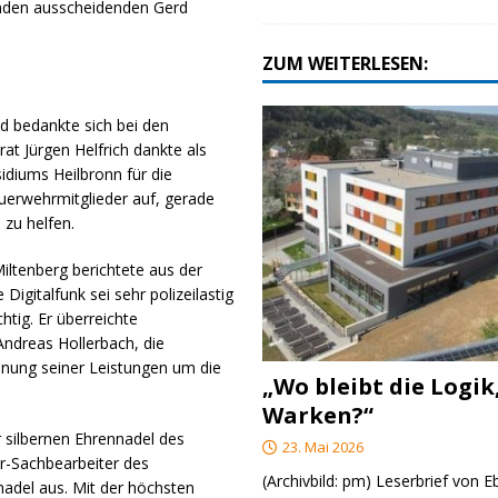
ünden ausscheidenden Gerd
ZUM WEITERLESEN:
d bedankte sich bei den
t Jürgen Helfrich dankte als
idiums Heilbronn für die
uerwehrmitglieder auf, gerade
 zu helfen.
ltenberg berichtete aus der
igitalfunk sei sehr polizeilastig
htig. Er überreichte
Andreas Hollerbach, die
nung seiner Leistungen um die
„Wo bleibt die Logik
Warken?“
r silbernen Ehrennadel des
23. Mai 2026
r-Sachbearbeiter des
(Archivbild: pm) Leserbrief von 
nadel aus. Mit der höchsten