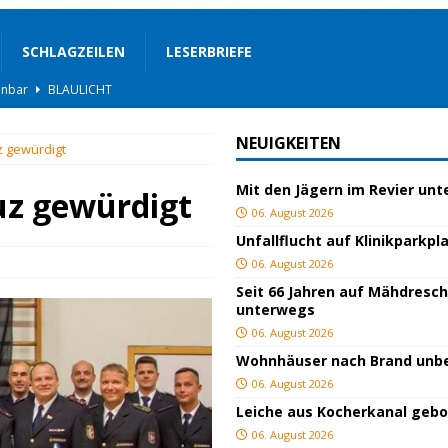
SCHLAGZEILEN
LESERBRIEFE
BLAULICHT
rgerservice
SONSTIGES
NEUIGKEITEN
z gewürdigt
ger
TOP
Mit den Jägern im Revier un
ngeschlagen
BLAULICHT
uz gewürdigt
06. August 2026
ICHT
Unfallflucht auf Klinikparkpl
AULICHT
06. August 2026
Seit 66 Jahren auf Mähdresc
gs
JUGEND/BILDUNG
unterwegs
BLAULICHT
06. August 2026
Wohnhäuser nach Brand un
nterwegs
TOP
06. August 2026
hnbar
BLAULICHT
Leiche aus Kocherkanal geb
06. August 2026