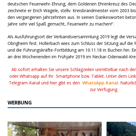
deutschen Feuerwehr-Ehrung, dem Goldenen Ehrenkreuz des De
zeichnete er Erich Wägele, stellv. Kreisbrandmeister vom 2003 bis
den vergangenen Jahrzehnten aus. In seinen Dankesworten betonte
Jahre sehr viel Spaß gemacht, Feuerwehr zu machen!“.
Als Ausführungsort der Verbandsversammlung 2019 legt die Vers
Obrigheim fest. Hollerbach wies zum Schluss der Sitzung auf di
und die Führungskräfte-Fortbildung am 10.11.18 in Buchen hin. E
an drei Wochenenden im Frühjahr 2019 im Neckar-Odenwald-Kreis
Ab sofort erhalten Sie unsere Schlagzeilen unmittelbar nach de
oder Whatsapp auf Ihr Smartphone bzw. Tablet. Unter dem Lin
Telegram-Kanal und hier gibt es den
WhatsApp-Kanal
. Natürli
zur Verfügung.
WERBUNG