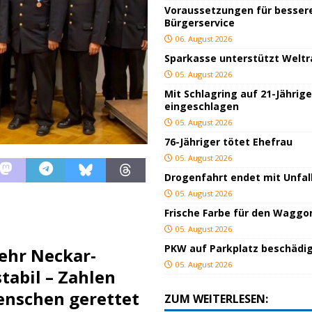
Voraussetzungen für besser
Bürgerservice
06. August 2026
Sparkasse unterstützt Welt
05. August 2026
Mit Schlagring auf 21-Jährig
eingeschlagen
05. August 2026
76-Jähriger tötet Ehefrau
05. August 2026
Drogenfahrt endet mit Unfal
05. August 2026
Frische Farbe für den Waggo
05. August 2026
PKW auf Parkplatz beschädi
ehr Neckar-
05. August 2026
tabil – Zahlen
enschen gerettet
ZUM WEITERLESEN: