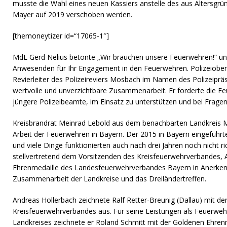
musste die Wahl eines neuen Kassiers anstelle des aus Altersgr
Mayer auf 2019 verschoben werden.
[themoneytizer id=“17065-1″]
MdL Gerd Nelius betonte „Wir brauchen unsere Feuerwehren!“ un
Anwesenden für Ihr Engagement in den Feuerwehren. Polizeioberra
Revierleiter des Polizeireviers Mosbach im Namen des Polizeipräs
wertvolle und unverzichtbare Zusammenarbeit. Er forderte die Fe
jüngere Polizeibeamte, im Einsatz zu unterstützen und bei Fragen
Kreisbrandrat Meinrad Lebold aus dem benachbarten Landkreis Mi
Arbeit der Feuerwehren in Bayern. Der 2015 in Bayern eingeführte D
und viele Dinge funktionierten auch nach drei Jahren noch nicht ric
stellvertretend dem Vorsitzenden des Kreisfeuerwehrverbandes, 
Ehrenmedaille des Landesfeuerwehrverbandes Bayern in Anerken
Zusammenarbeit der Landkreise und das Dreiländertreffen.
Andreas Hollerbach zeichnete Ralf Retter-Breunig (Dallau) mit de
Kreisfeuerwehrverbandes aus. Für seine Leistungen als Feuerweh
Landkreises zeichnete er Roland Schmitt mit der Goldenen Ehren