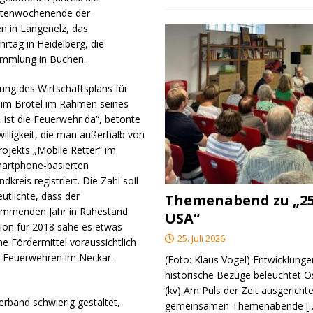
üttenwochenende der
n in Langenelz, das
rtag in Heidelberg, die
ammlung in Buchen.
ng des Wirtschaftsplans für
him Brötel im Rahmen seines
 ist die Feuerwehr da“, betonte
illigkeit, die man außerhalb von
rojekts „Mobile Retter“ im
martphone-basierten
reis registriert. Die Zahl soll
utlichte, dass der
Themenabend zu „25
kommenden Jahr in Ruhestand
USA“
tion für 2018 sähe es etwas
25. Juli 2026
ne Fördermittel voraussichtlich
ie Feuerwehren im Neckar-
(Foto: Klaus Vogel) Entwicklungen
historische Bezüge beleuchtet O
(kv) Am Puls der Zeit ausgerichte
erband schwierig gestaltet,
gemeinsamen Themenabende
[