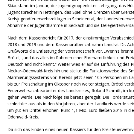
Skiausfahrt im Januar, der Jugendgruppenleiter-Lehrgang, das H
Jugendsprecher in Hettingen, das Spiel ohne Grenzen über Grenze
Kreisjugendfeuerwehrzeltlager in Scheidental, der Landesfeuerweh
Abnahme der Jugendflamme in Seckach und die Delegiertenvers
Nach dem Kassenbericht für 2017, der einstimmigen Verabschiedu
2018 und 2019 und dem Kassenprüfbericht nahm Landrat Dr. Ac
Grußworts die Entlastung der Vorstandschaft vor. „Wenn’s brennt,
Brötel, „und das alles im Rahmen einer Ehrenamtlichkeit und Freiw
Deutschland nicht kennt.“ Weiter wies er auf die Einführung des P
Neckar-Odenwald-Kreis hin und stellte die Funktionsweise des S
Alarmierungssystems vor. Bereits jetzt seien 105 Personen im Landk
bis zur Freischaltung im Oktober noch weiter steigen. Brötel verde
Feuerwehrsachbearbeiter des Landkreises, Roland Schmitt, im 
gehen werde. Die Nachfolge sei bereits geregelt. Die Fördersitua
schlechter aus als in den Vorjahren, aber der Landkreis werde sei
um gut ein Drittel erhöhen. Rund 1,1 Mio. Euro fließen 2018 in d
Odenwald-Kreis.
Da sich das Finden eines neuen Kassiers für den Kreisfeuerwehrv