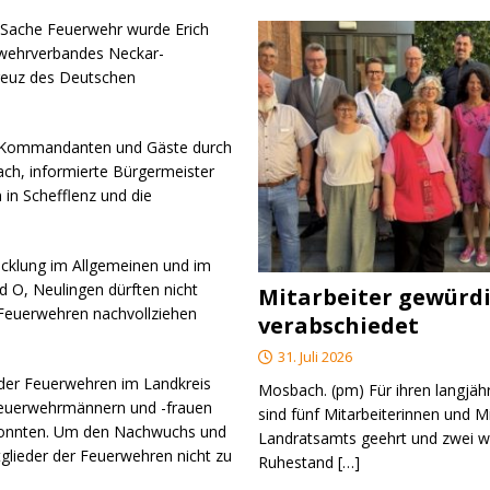
 Sache Feuerwehr wurde Erich
rwehrverbandes Neckar-
kreuz des Deutschen
n Kommandanten und Gäste durch
ch, informierte Bürgermeister
 in Schefflenz und die
icklung im Allgemeinen und im
d O, Neulingen dürften nicht
Mitarbeiter gewürd
 Feuerwehren nachvollziehen
verabschiedet
31. Juli 2026
n der Feuerwehren im Landkreis
Mosbach. (pm) Für ihren langjäh
 Feuerwehrmännern und -frauen
sind fünf Mitarbeiterinnen und M
konnten. Um den Nachwuchs und
Landratsamts geehrt und zwei we
tglieder der Feuerwehren nicht zu
Ruhestand
[…]