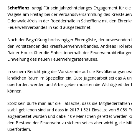
Schefflenz.
(mag)
Für sein jahrzehntelanges Engagement für die
Wägele am Freitag bei der Verbandsversammlung des Kreisfeue
Odenwald-Kreis in der Roedderhalle in Schefflenz mit den Ehren
Feuerwehrverbandes in Gold ausgezeichnet.
Nach der Begrüßung hochrangiger Ehrengäste, der anwesende
den Vorsitzenden des Kreisfeuerwehrverbandes, Andreas Hollerba
Rainer Houck über die Einheit innerhalb der Feuerwehrabteilungen
Einweihung des neuen Feuerwehrgerätehauses.
In seinem Bericht ging der Vorsitzende auf die Bevölkerungsentw
ländlichen Raum im Speziellen ein. Gute Jugendarbeit sei das A un
überfordert werden und Arbeitgeber müssten die Wichtigkeit der
können.
Stolz sein dürfe man auf die Tatsache, dass die Mitgliederzahle
stabil geblieben sind und dass in 2017 1.521 Einsätze von 5.059
abgearbeitet wurden und dabei 109 Menschen gerettet werden 
den Bestand der Feuerwehr zu sichern sei es aber wichtig, die Mi
überfordern.