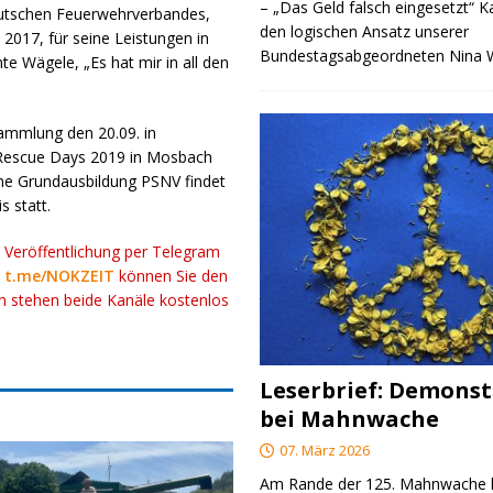
– „Das Geld falsch eingesetzt“ 
utschen Feuerwehrverbandes,
den logischen Ansatz unserer
 2017, für seine Leistungen in
Bundestagsabgeordneten Nina
 Wägele, „Es hat mir in all den
ammlung den 20.09. in
e Rescue Days 2019 in Mosbach
ine Grundausbildung PSNV findet
 statt.
r Veröffentlichung per Telegram
k
t.me/NOKZEIT
können Sie den
ch stehen beide Kanäle kostenlos
Leserbrief: Demonst
bei Mahnwache
07. März 2026
Am Rande der 125. Mahnwache