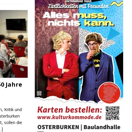
0 Jahre
, Kritik und
sterburken
t, sollen die
…]