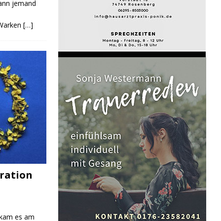
Kann jemand
 Warken
[…]
ration
 kam es am