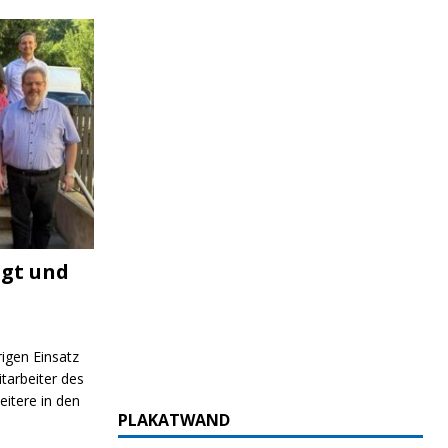
igt und
rigen Einsatz
itarbeiter des
itere in den
PLAKATWAND