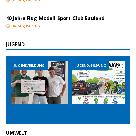
40 Jahre Flug-Modell-Sport-Club Bauland
04. August 2026
JUGEND
JUGEND/BILDUNG
JUGEND/BILDUNG
JUGEND
Prev
Nex
ious
t
UMWELT