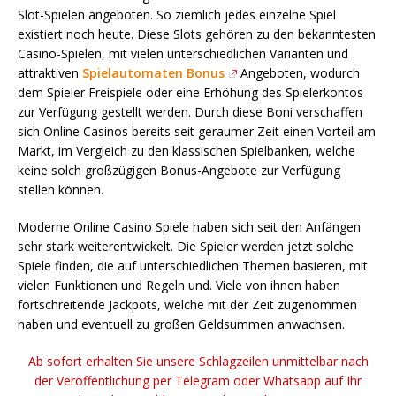
Slot-Spielen angeboten. So ziemlich jedes einzelne Spiel
existiert noch heute. Diese Slots gehören zu den bekanntesten
Casino-Spielen, mit vielen unterschiedlichen Varianten und
attraktiven
Spielautomaten Bonus
Angeboten, wodurch
dem Spieler Freispiele oder eine Erhöhung des Spielerkontos
zur Verfügung gestellt werden. Durch diese Boni verschaffen
sich Online Casinos bereits seit geraumer Zeit einen Vorteil am
Markt, im Vergleich zu den klassischen Spielbanken, welche
keine solch großzügigen Bonus-Angebote zur Verfügung
stellen können.
Moderne Online Casino Spiele haben sich seit den Anfängen
sehr stark weiterentwickelt. Die Spieler werden jetzt solche
Spiele finden, die auf unterschiedlichen Themen basieren, mit
vielen Funktionen und Regeln und. Viele von ihnen haben
fortschreitende Jackpots, welche mit der Zeit zugenommen
haben und eventuell zu großen Geldsummen anwachsen.
Ab sofort erhalten Sie unsere Schlagzeilen unmittelbar nach
der Veröffentlichung per Telegram oder Whatsapp auf Ihr