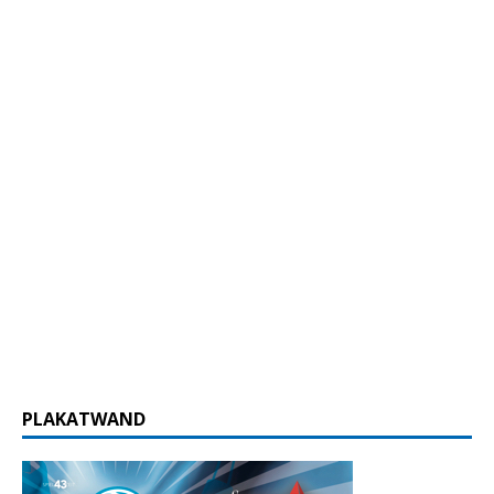
PLAKATWAND