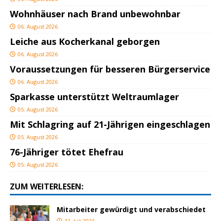
Wohnhäuser nach Brand unbewohnbar
06. August 2026
Leiche aus Kocherkanal geborgen
06. August 2026
Voraussetzungen für besseren Bürgerservice
06. August 2026
Sparkasse unterstützt Weltraumlager
05. August 2026
Mit Schlagring auf 21-Jährigen eingeschlagen
05. August 2026
76-Jähriger tötet Ehefrau
05. August 2026
ZUM WEITERLESEN:
Mitarbeiter gewürdigt und verabschiedet
31. Juli 2026