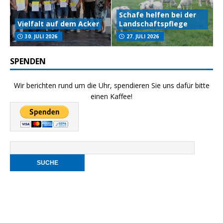
Schafe helfen bei der
Vielfalt auf dem Acker
Landschaftspflege
30. JULI 2026
27. JULI 2026
SPENDEN
Wir berichten rund um die Uhr, spendieren Sie uns dafür bitte
einen Kaffee!