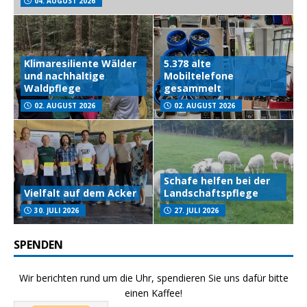
04. AUGUST 2026
Klimaresiliente Wälder
5.378 alte
und nachhaltige
Mobiltelefone
Waldpflege
gesammelt
02. AUGUST 2026
02. AUGUST 2026
Schafe helfen bei der
Vielfalt auf dem Acker
Landschaftspflege
30. JULI 2026
27. JULI 2026
SPENDEN
Wir berichten rund um die Uhr, spendieren Sie uns dafür bitte
einen Kaffee!