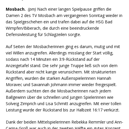
Mosbach.
(pm)
Nach einer langen Spielpause griffen die
Damen 2 des TV Mosbach am vergangenen Sonntag wieder in
das Spielgeschehen ein und trafen dabei auf die HSG Bad
Wimpfen/Biberach, die durch eine beeindruckende
Defensivleistung für Schlagzeilen sorgte.
Auf Seiten der Mosbacherinnen ging es darum, mutig und mit
viel Willen anzugreifen. Allerdings misslang der Start völlig,
sodass nach 14 Minuten ein 3:9-Rückstand auf der
Anzeigetafel stand. Die sehr junge Truppe ließ sich von dem
Rückstand aber nicht kange verunsichern. Mit strukturierten
Angriffen, wurden die starken Außenspielerinnen Hannah
Moravec und Savannah Johmann immer wieder freigespielt.
Außerdem suchten den die Mosbacherinnen nach jedem
Ballgewinn über die schnellen und jungen Spielerinnen wie
Solveig Zimprich und Lisa Schmitt anzugreifen. Mit einer tollen
Leistung wurde der Rückstand bis zur Halbzeit 16:17 verkürzt.
Dank der beiden Mittelspielerinnen Rebekka Remmler und Ann-
Carina Groß war auch in der zweiten Hälfte ein gutes Konzept