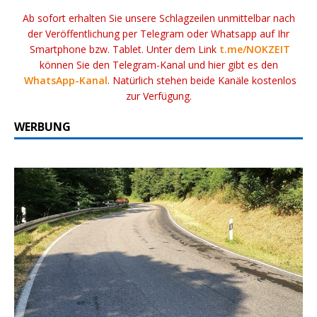
Ab sofort erhalten Sie unsere Schlagzeilen unmittelbar nach
der Veröffentlichung per Telegram oder Whatsapp auf Ihr
Smartphone bzw. Tablet. Unter dem Link
t.me/NOKZEIT
können Sie den Telegram-Kanal und hier gibt es den
WhatsApp-Kanal
. Natürlich stehen beide Kanäle kostenlos
zur Verfügung.
WERBUNG