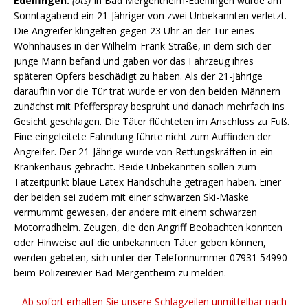
Edelfingen.
(ots)
In Bad Mergentheim-Edelfingen wurde am
Sonntagabend ein 21-Jähriger von zwei Unbekannten verletzt.
Die Angreifer klingelten gegen 23 Uhr an der Tür eines
Wohnhauses in der Wilhelm-Frank-Straße, in dem sich der
junge Mann befand und gaben vor das Fahrzeug ihres
späteren Opfers beschädigt zu haben. Als der 21-Jährige
daraufhin vor die Tür trat wurde er von den beiden Männern
zunächst mit Pfefferspray besprüht und danach mehrfach ins
Gesicht geschlagen. Die Täter flüchteten im Anschluss zu Fuß.
Eine eingeleitete Fahndung führte nicht zum Auffinden der
Angreifer. Der 21-Jährige wurde von Rettungskräften in ein
Krankenhaus gebracht. Beide Unbekannten sollen zum
Tatzeitpunkt blaue Latex Handschuhe getragen haben. Einer
der beiden sei zudem mit einer schwarzen Ski-Maske
vermummt gewesen, der andere mit einem schwarzen
Motorradhelm. Zeugen, die den Angriff Beobachten konnten
oder Hinweise auf die unbekannten Täter geben können,
werden gebeten, sich unter der Telefonnummer 07931 54990
beim Polizeirevier Bad Mergentheim zu melden.
Ab sofort erhalten Sie unsere Schlagzeilen unmittelbar nach