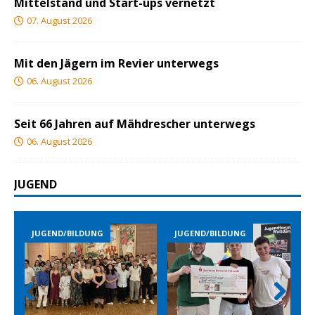
Mittelstand und Start-ups vernetzt
07. August 2026
Mit den Jägern im Revier unterwegs
06. August 2026
Seit 66 Jahren auf Mähdrescher unterwegs
06. August 2026
JUGEND
END/BILDUNG
JUGEND/BILDUNG
JUGEND/B
Prev
Nex