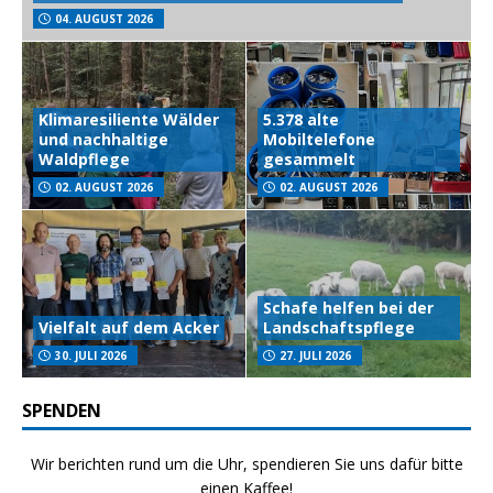
04. AUGUST 2026
Klimaresiliente Wälder
5.378 alte
und nachhaltige
Mobiltelefone
Waldpflege
gesammelt
02. AUGUST 2026
02. AUGUST 2026
Schafe helfen bei der
Vielfalt auf dem Acker
Landschaftspflege
30. JULI 2026
27. JULI 2026
SPENDEN
Wir berichten rund um die Uhr, spendieren Sie uns dafür bitte
einen Kaffee!