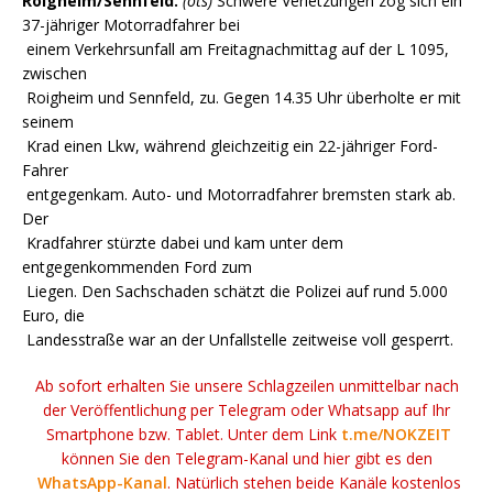
Roigheim/Sennfeld.
(ots)
Schwere Verletzungen zog sich ein
37-jähriger Motorradfahrer bei
einem Verkehrsunfall am Freitagnachmittag auf der L 1095,
zwischen
Roigheim und Sennfeld, zu. Gegen 14.35 Uhr überholte er mit
seinem
Krad einen Lkw, während gleichzeitig ein 22-jähriger Ford-
Fahrer
entgegenkam. Auto- und Motorradfahrer bremsten stark ab.
Der
Kradfahrer stürzte dabei und kam unter dem
entgegenkommenden Ford zum
Liegen. Den Sachschaden schätzt die Polizei auf rund 5.000
Euro, die
Landesstraße war an der Unfallstelle zeitweise voll gesperrt.
Ab sofort erhalten Sie unsere Schlagzeilen unmittelbar nach
der Veröffentlichung per Telegram oder Whatsapp auf Ihr
Smartphone bzw. Tablet. Unter dem Link
t.me/NOKZEIT
können Sie den Telegram-Kanal und hier gibt es den
WhatsApp-Kanal
. Natürlich stehen beide Kanäle kostenlos