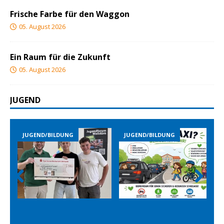
Frische Farbe für den Waggon
05. August 2026
Ein Raum für die Zukunft
05. August 2026
JUGEND
END/BILDUNG
JUGEND/BILDUNG
JUGEND/B
Prev
Nex
ious
t