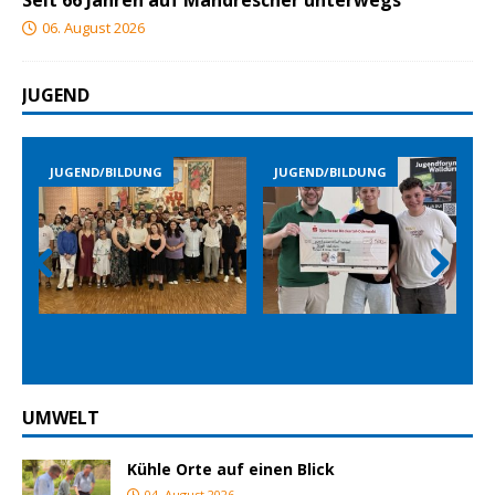
Seit 66 Jahren auf Mähdrescher unterwegs
06. August 2026
JUGEND
JUGEND/BILDUNG
JUGEND/BILDUNG
Prev
Nex
ious
t
UMWELT
Kühle Orte auf einen Blick
04. August 2026