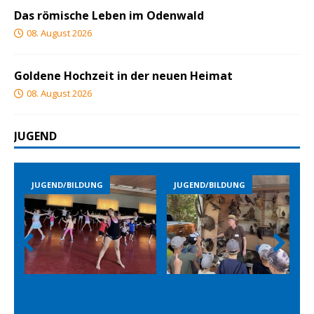
Das römische Leben im Odenwald
08. August 2026
Goldene Hochzeit in der neuen Heimat
08. August 2026
JUGEND
END/BILDUNG
JUGEND/BILDUNG
JUGEND/B
Prev
Nex
ious
t