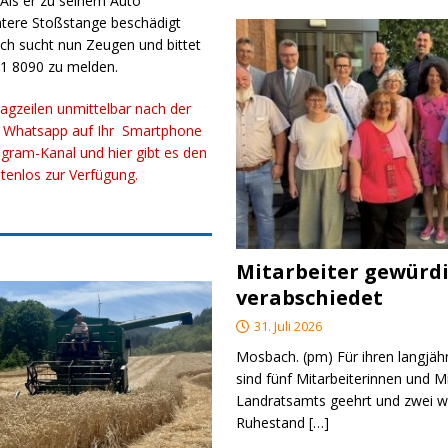
 Als er zu seinem Auto
intere Stoßstange beschädigt
ch sucht nun Zeugen und bittet
61 8090 zu melden.
lagzeilen unmittelbar nach der
r Whatsapp auf Ihr Smartphone
gram-Kanal und hier gibt es den
stenlos zur Verfügung.
Mitarbeiter gewürd
verabschiedet
31. Juli 2026
Mosbach. (pm) Für ihren langjäh
sind fünf Mitarbeiterinnen und M
Landratsamts geehrt und zwei we
Ruhestand
[…]