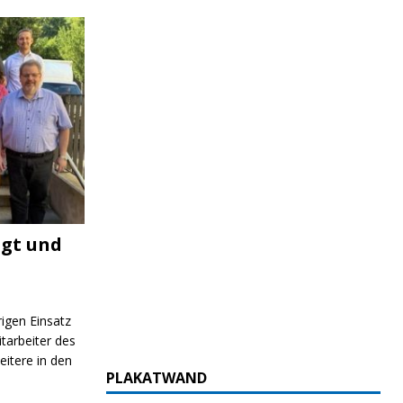
igt und
rigen Einsatz
itarbeiter des
itere in den
PLAKATWAND