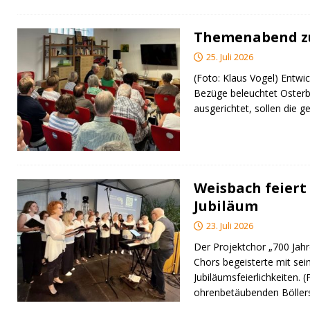
Themenabend zu
25. Juli 2026
(Foto: Klaus Vogel) Entwic
Bezüge beleuchtet Osterb
ausgerichtet, sollen di
Weisbach feiert 
Jubiläum
23. Juli 2026
Der Projektchor „700 Jah
Chors begeisterte mit sei
Jubiläumsfeierlichkeiten. 
ohrenbetäubenden Bölle