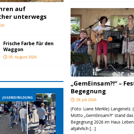
ahren auf
cher unterwegs
026
Frische Farbe für den
Waggon
05. August 2026
„GemEinsam?!“ – Fes
Begegnung
DUNG
JUGEND/BILDUNG
JUGEND/BILDUNG
28. Juli 2026
(Foto: Liane Merkle) Langenelz.
Motto „GemEinsam?!“ stand das 
Begegnung 2026 im Haus Lebens
alljährlich
[…]