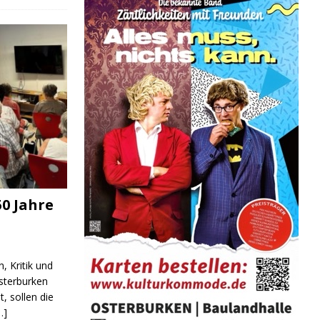
0 Jahre
, Kritik und
sterburken
t, sollen die
…]