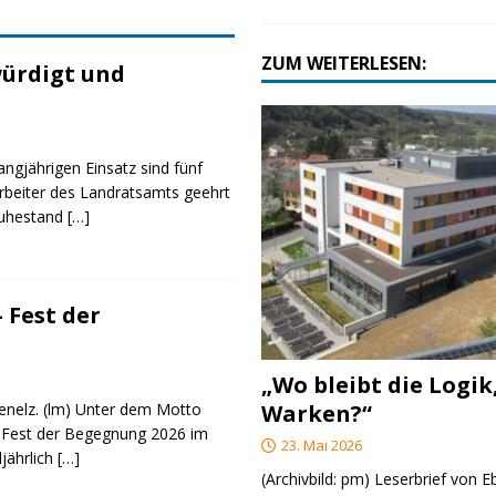
ZUM WEITERLESEN:
ürdigt und
angjährigen Einsatz sind fünf
rbeiter des Landratsamts geehrt
Ruhestand
[…]
 Fest der
„Wo bleibt die Logik
Warken?“
genelz. (lm) Unter dem Motto
 Fest der Begegnung 2026 im
23. Mai 2026
ljährlich
[…]
(Archivbild: pm) Leserbrief von 