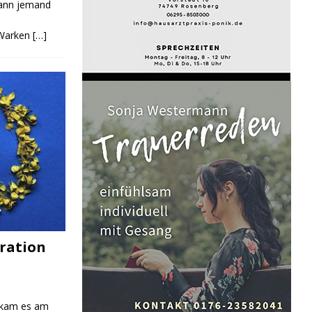
Kann jemand
 Warken
[…]
ration
 kam es am