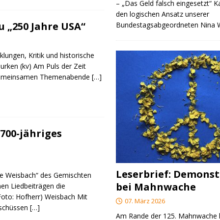
– „Das Geld falsch eingesetzt“ 
den logischen Ansatz unserer
 „250 Jahre USA“
Bundestagsabgeordneten Nina
klungen, Kritik und historische
urken (kv) Am Puls der Zeit
e gemeinsamen Themenabende
[…]
700-jähriges
Leserbrief: Demonst
re Weisbach“ des Gemischten
bei Mahnwache
nen Liedbeiträgen die
(Foto: Hofherr) Weisbach Mit
07. März 2026
rschüssen
[…]
Am Rande der 125. Mahnwache