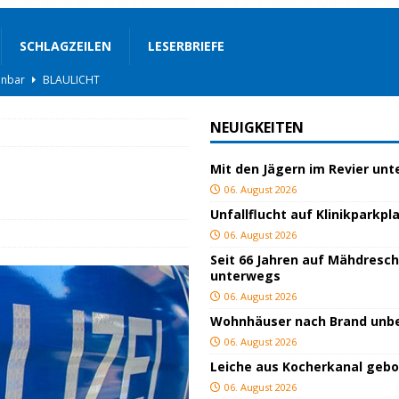
SCHLAGZEILEN
LESERBRIEFE
BLAULICHT
rgerservice
SONSTIGES
NEUIGKEITEN
ger
TOP
Mit den Jägern im Revier un
ngeschlagen
BLAULICHT
06. August 2026
ICHT
Unfallflucht auf Klinikparkpl
AULICHT
06. August 2026
Seit 66 Jahren auf Mähdresc
gs
JUGEND/BILDUNG
unterwegs
BLAULICHT
06. August 2026
Wohnhäuser nach Brand un
nterwegs
TOP
06. August 2026
hnbar
BLAULICHT
Leiche aus Kocherkanal geb
06. August 2026