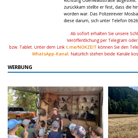
Richtung Odenwaldstraße abgestellt.
zurückkam stellte er fest, dass die h
worden war. Das Polizeirevier Mosba
diese darum, sich unter Telefon 062
Ab sofort erhalten Sie unsere Sch
Veröffentlichung per Telegram ode
bzw. Tablet. Unter dem Link
t.me/NOKZEIT
können Sie den Tele
WhatsApp-Kanal
. Natürlich stehen beide Kanäle ko
WERBUNG