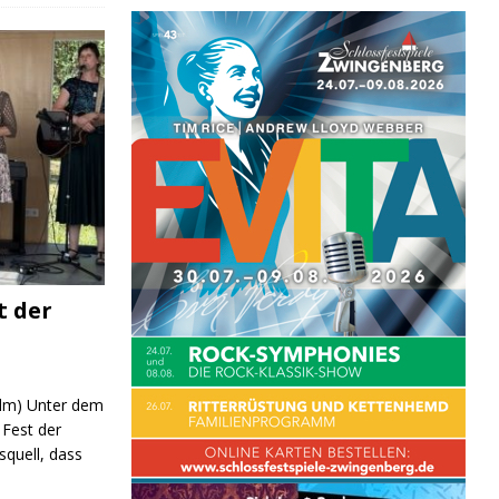
t der
 (lm) Unter dem
Fest der
quell, dass