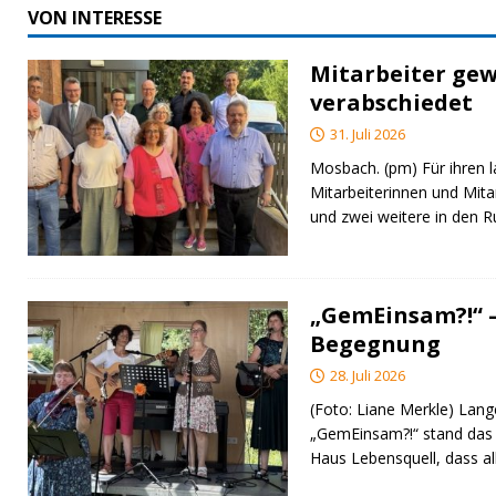
VON INTERESSE
Mitarbeiter gew
verabschiedet
31. Juli 2026
Mosbach. (pm) Für ihren l
Mitarbeiterinnen und Mita
und zwei weitere in den 
„GemEinsam?!“ –
Begegnung
28. Juli 2026
(Foto: Liane Merkle) Lan
„GemEinsam?!“ stand das
Haus Lebensquell, dass al