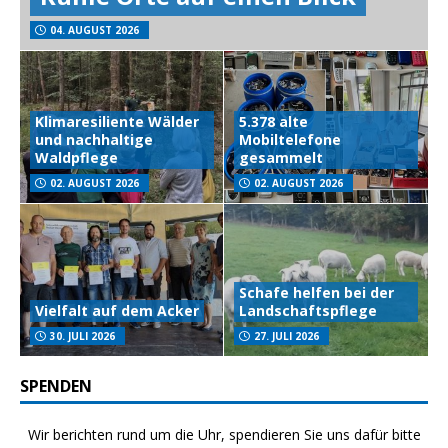
04. AUGUST 2026
Klimaresiliente Wälder
5.378 alte
und nachhaltige
Mobiltelefone
Waldpflege
gesammelt
02. AUGUST 2026
02. AUGUST 2026
Schafe helfen bei der
Vielfalt auf dem Acker
Landschaftspflege
30. JULI 2026
27. JULI 2026
SPENDEN
Wir berichten rund um die Uhr, spendieren Sie uns dafür bitte