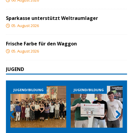
06. August 2026
Sparkasse unterstützt Weltraumlager
05. August 2026
Frische Farbe für den Waggon
05. August 2026
JUGEND
END/BILDUNG
JUGEND/BILDUNG
JUGEND/B
Prev
Nex
ious
t