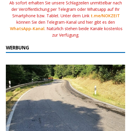
Ab sofort erhalten Sie unsere Schlagzeilen unmittelbar nach
der Veröffentlichung per Telegram oder Whatsapp auf Ihr
Smartphone bzw. Tablet. Unter dem Link
t.me/NOKZEIT
können Sie den Telegram-Kanal und hier gibt es den
WhatsApp-Kanal
. Natürlich stehen beide Kanäle kostenlos
zur Verfügung.
WERBUNG