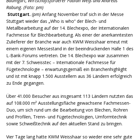
Baumgart, Wirtschaftsförderer Fabian Weiß und Andreas
Rabung. (Foto: pm)
Stuttgart.
(pm)
Anfang November traf sich in der Messe
Stuttgart wieder das „Who is who“ der Blech- und
Metallbearbeitung auf der 14. Blechexpo, der Internationalen
Fachmesse für Blechbearbeitung. Als einer der anerkanntesten
Zulieferer der Branche war auch KWM Weisshaar erneut mit
einem eigenen Messestand in der beeindruckenden Halle 1 des
L-Bank-Forums vertreten. Die 14. Blechexpo war zusammen
mit der 7. Schweisstec – Internationale Fachmesse für
Fügetechnologie – erwartungsgemäß ein Branchenhighlight
und ist mit knapp 1.500 Ausstellern aus 36 Ländern erfolgreich
zu Ende gegangen.
Über 41.000 Besucher aus insgesamt 113 Ländern nutzten das
auf 108.000 m² Ausstellungsfläche gewachsene Fachmessen-
Duo, um sich rund um die Bearbeitung von Blechen, Rohren
und Profilen, Trenn- und Fügetechnologien, Umformtechnik
sowie Schweißtechnik auf den aktuellen Stand zu bringen.
Vier Tage lang hatte KWM Weisshaar so wieder eine sehr gute