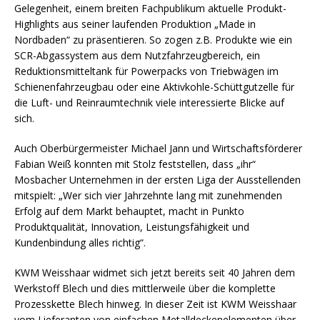
Gelegenheit, einem breiten Fachpublikum aktuelle Produkt-
Highlights aus seiner laufenden Produktion „Made in
Nordbaden“ zu präsentieren. So zogen z.B. Produkte wie ein
SCR-Abgassystem aus dem Nutzfahrzeugbereich, ein
Reduktionsmitteltank für Powerpacks von Triebwägen im
Schienenfahrzeugbau oder eine Aktivkohle-Schüttgutzelle für
die Luft- und Reinraumtechnik viele interessierte Blicke auf
sich.
Auch Oberbürgermeister Michael Jann und Wirtschaftsförderer
Fabian Weiß konnten mit Stolz feststellen, dass „ihr“
Mosbacher Unternehmen in der ersten Liga der Ausstellenden
mitspielt: „Wer sich vier Jahrzehnte lang mit zunehmenden
Erfolg auf dem Markt behauptet, macht in Punkto
Produktqualität, Innovation, Leistungsfähigkeit und
Kundenbindung alles richtig“.
KWM Weisshaar widmet sich jetzt bereits seit 40 Jahren dem
Werkstoff Blech und dies mittlerweile über die komplette
Prozesskette Blech hinweg. In dieser Zeit ist KWM Weisshaar
vom Lieferanten von einfachen Metalldeckenelementen über