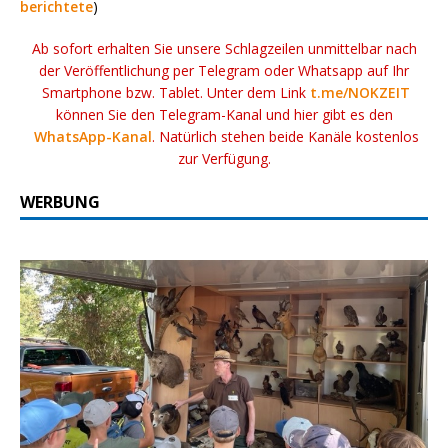
berichtete
)
Ab sofort erhalten Sie unsere Schlagzeilen unmittelbar nach
der Veröffentlichung per Telegram oder Whatsapp auf Ihr
Smartphone bzw. Tablet. Unter dem Link
t.me/NOKZEIT
können Sie den Telegram-Kanal und hier gibt es den
WhatsApp-Kanal
. Natürlich stehen beide Kanäle kostenlos
zur Verfügung.
WERBUNG