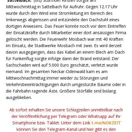
Sattelbach.
(ots)
Sturmtief Kirsten sorgte am
Mittwochmittag in Sattelbach für Aufruhr. Gegen 12.17 Uhr
wurde durch den Wind eine Stromleitung im Bereich des
Imkerwegs abgerissen und entzündete den Dachstuhl eines
dortigen Anwesens. Das Feuer konnte noch vor dem Eintreffen
der Einsatzkräfte durch Mitarbeiter einer dort ansässigen Firma
gelöscht werden. Die Feuerwehr Mosbach war mit 40 Kräften
im Einsatz, die Stadtwerke Mosbach mit zwei. Es wird derzeit
davon ausgegangen, dass das Kabel an einem Blech am Dach
für Funkenflug sorgte infolge dann der Brand entstand. Der
Sachschaden wird auf 5.000 Euro geschätzt, verletzt wurde
niemand. Im gesamten Neckar-Odenwald kam es am
Mittwochnachmittag immer wieder zu Störungen und
Verkehrsbeeinträchtigungen durch umgestürzte Bäume oder in
die Fahrbahn ragende Äste. Größere Störfälle sind bislang
ausgeblieben.
Ab sofort erhalten Sie unsere Schlagzeilen unmittelbar nach
der Veröffentlichung per Telegram oder Whatsapp auf Ihr
Smartphone bzw. Tablet. Unter dem Link
t.me/NOKZEIT
können Sie den Telegram-Kanal und hier gibt es den