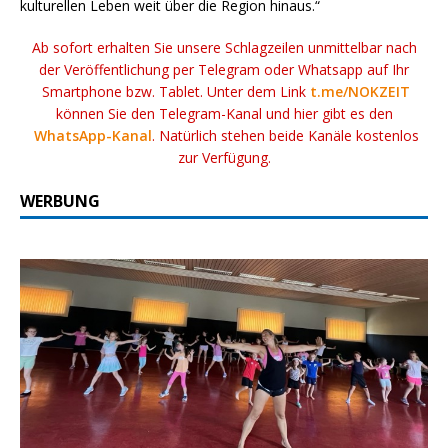
kulturellen Leben weit über die Region hinaus.“
Ab sofort erhalten Sie unsere Schlagzeilen unmittelbar nach
der Veröffentlichung per Telegram oder Whatsapp auf Ihr
Smartphone bzw. Tablet. Unter dem Link
t.me/NOKZEIT
können Sie den Telegram-Kanal und hier gibt es den
WhatsApp-Kanal
. Natürlich stehen beide Kanäle kostenlos
zur Verfügung.
WERBUNG