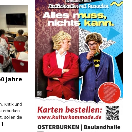
0 Jahre
, Kritik und
sterburken
t, sollen die
…]