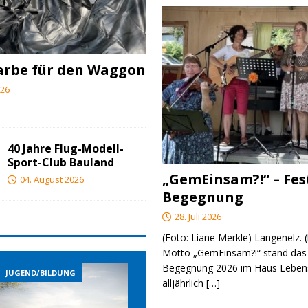
arbe für den Waggon
026
40 Jahre Flug-Modell-
Sport-Club Bauland
„GemEinsam?!“ – Fes
04. August 2026
Begegnung
28. Juli 2026
(Foto: Liane Merkle) Langenelz.
Motto „GemEinsam?!“ stand das 
Begegnung 2026 im Haus Lebens
JUGEND/BILDUNG
JUGEND/BILDUNG
JUGE
alljährlich
[…]