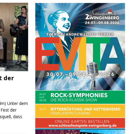
t der
 (lm) Unter dem
Fest der
quell, dass
ND/BILDUNG
JUGEND/BILDUNG
JUGEND/BIL