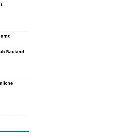
gt
samt
lub Bauland
nliche