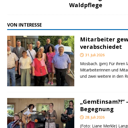
Waldpflege
VON INTERESSE
Mitarbeiter gew
verabschiedet
31. Juli 2026
Mosbach. (pm) Für ihren l
Mitarbeiterinnen und Mita
und zwei weitere in den 
„GemEinsam?!“ –
Begegnung
28. Juli 2026
(Foto: Liane Merkle) Lan