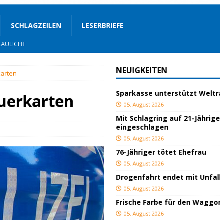
SCHLAGZEILEN
LESERBRIEFE
AULICHT
OZIALES
NEUIGKEITEN
karten
LAULICHT
Sparkasse unterstützt Welt
auerkarten
05. August 2026
JUGEND/BILDUNG
Mit Schlagring auf 21-Jährig
eingeschlagen
Bauland
SPORT
05. August 2026
76-Jähriger tötet Ehefrau
ger
TOP
05. August 2026
Drogenfahrt endet mit Unfal
ngeschlagen
BLAULICHT
05. August 2026
ICHT
Frische Farbe für den Waggo
05. August 2026