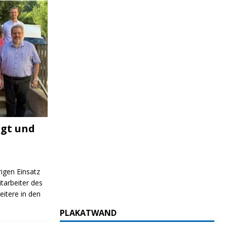
igt und
rigen Einsatz
itarbeiter des
itere in den
PLAKATWAND