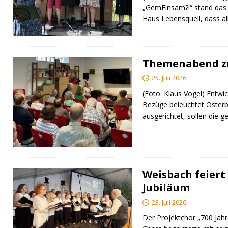
„GemEinsam?!“ stand das
Haus Lebensquell, dass al
Themenabend zu
25. Juli 2026
(Foto: Klaus Vogel) Entwic
Bezüge beleuchtet Osterb
ausgerichtet, sollen di
Weisbach feiert 
Jubiläum
23. Juli 2026
Der Projektchor „700 Jah