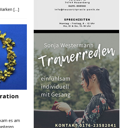
 Warken
[…]
ration
 kam es am
eiteren