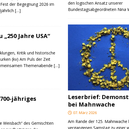
den logischen Ansatz unserer
 Fest der Begegnung 2026 im
Bundestagsabgeordneten Nina
ljährlich
[…]
 „250 Jahre USA“
klungen, Kritik und historische
urken (kv) Am Puls der Zeit
e gemeinsamen Themenabende
[…]
Leserbrief: Demonst
700-jähriges
bei Mahnwache
07. März 2026
Am Rande der 125. Mahnwache
re Weisbach“ des Gemischten
vergangenen Samstag zu einer w