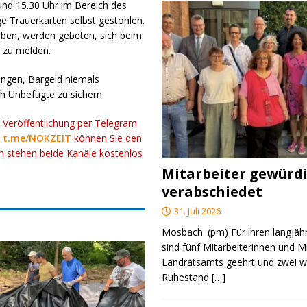
und 15.30 Uhr im Bereich des
e Trauerkarten selbst gestohlen.
ben, werden gebeten, sich beim
 zu melden.
tungen, Bargeld niemals
h Unbefugte zu sichern.
r Veröffentlichung per Telegram
k
t.me/NOKZEIT
können Sie den
ch stehen beide Kanäle kostenlos
Mitarbeiter gewürd
verabschiedet
31. Juli 2026
Mosbach. (pm) Für ihren langjäh
sind fünf Mitarbeiterinnen und M
Landratsamts geehrt und zwei we
Ruhestand
[…]