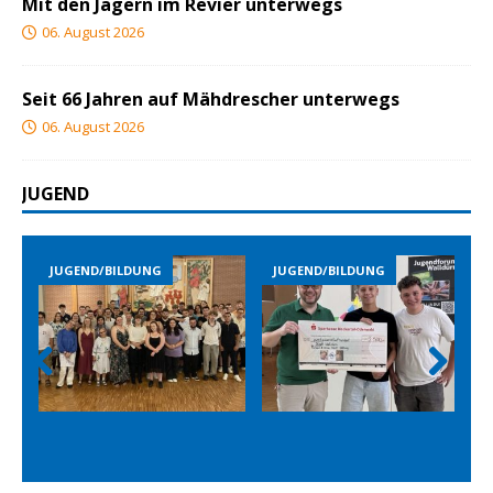
Mit den Jägern im Revier unterwegs
06. August 2026
Seit 66 Jahren auf Mähdrescher unterwegs
06. August 2026
JUGEND
G
JUGEND/BILDUNG
JUGEND/BILDUNG
Prev
Nex
ious
t