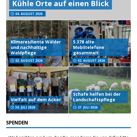
Kühle Orte auf einen Blick
04. AUGUST 2026
Klimaresiliente Wälder
5.378 alte
und nachhaltige
Mobiltelefone
Waldpflege
gesammelt
02. AUGUST 2026
02. AUGUST 2026
Schafe helfen bei der
Vielfalt auf dem Acker
Landschaftspflege
30. JULI 2026
27. JULI 2026
SPENDEN