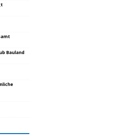
gt
samt
lub Bauland
nliche