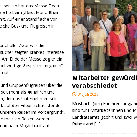
eressenten hat das Messe-Team
che beim „ReiseMarkt Rhein-
hrt. Auf einer Standfläche von
iche Bus- und Flugreisen in
rkthalle. Zwar war die
esucher zeigten starkes Interesse
. Am Ende der Messe zog er ein
h hochwertige Gespräche ergaben“.
 ist.
Mitarbeiter gewürd
verabschiedet
und Gruppenflugreisen über die
eit mehr als 40 Jahren und
31. Juli 2026
mm, der das Unternehmen seit
Mosbach. (pm) Für ihren langjäh
rk auf den Erlebnischarakter der
sind fünf Mitarbeiterinnen und M
unseren Reisen im Vordergrund“,
Landratsamts geehrt und zwei we
Die meisten Reisen werden
Ruhestand
[…]
 man nach Möglichkeit auf