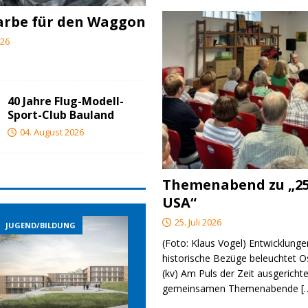
arbe für den Waggon
026
40 Jahre Flug-Modell-
Sport-Club Bauland
04. August 2026
Themenabend zu „25
USA“
25. Juli 2026
BILDUNG
JUGEND/BILDUNG
JUGEND/BILDUN
(Foto: Klaus Vogel) Entwicklungen
historische Bezüge beleuchtet O
(kv) Am Puls der Zeit ausgerichte
gemeinsamen Themenabende
[