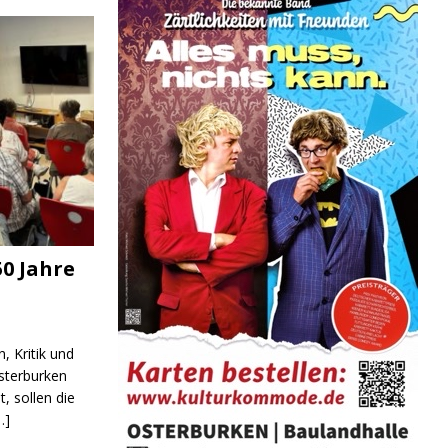
0 Jahre
G
, Kritik und
sterburken
t, sollen die
…]