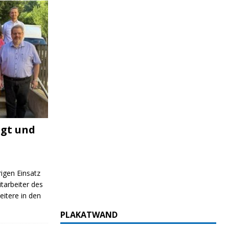
igt und
rigen Einsatz
itarbeiter des
itere in den
PLAKATWAND