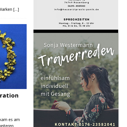
 Warken
[…]
ration
 kam es am
eiteren