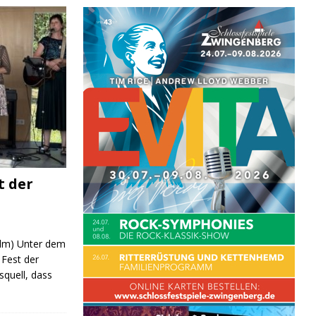
t der
 (lm) Unter dem
Fest der
quell, dass