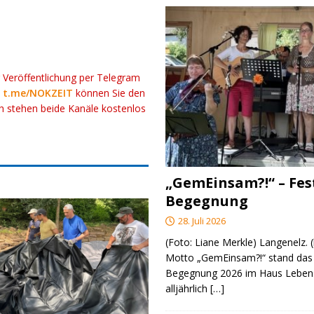
r Veröffentlichung per Telegram
k
t.me/NOKZEIT
können Sie den
ch stehen beide Kanäle kostenlos
„GemEinsam?!“ – Fes
Begegnung
28. Juli 2026
(Foto: Liane Merkle) Langenelz.
Motto „GemEinsam?!“ stand das 
Begegnung 2026 im Haus Lebens
alljährlich
[…]