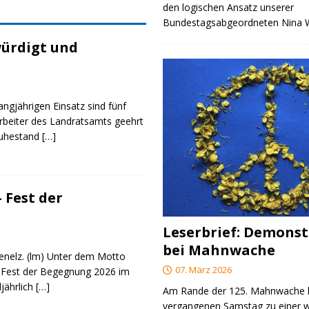
den logischen Ansatz unserer
Bundestagsabgeordneten Nina
ürdigt und
angjährigen Einsatz sind fünf
rbeiter des Landratsamts geehrt
Ruhestand
[…]
 Fest der
Leserbrief: Demonst
bei Mahnwache
genelz. (lm) Unter dem Motto
07. März 2026
 Fest der Begegnung 2026 im
ljährlich
[…]
Am Rande der 125. Mahnwache
vergangenen Samstag zu einer w