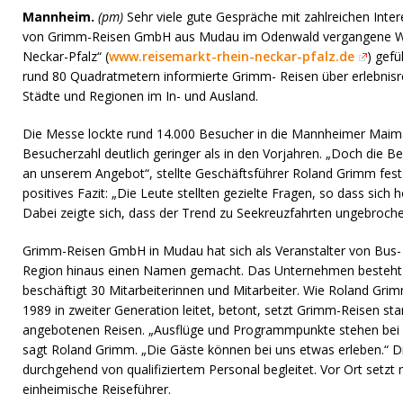
Mannheim.
(pm)
Sehr viele
gute Gespräche mit zahlreichen Int
von Grimm-Reisen GmbH aus Mudau im Odenwald vergangene Wo
Neckar-Pfalz“ (
www.reisemarkt-rhein-neckar-pfalz.de
) gefü
rund 80 Quadratmetern informierte Grimm- Reisen über erlebnisre
Städte und Regionen im In- und Ausland.
Die Messe lockte rund 14.000 Besucher in die Mannheimer Maima
Besucherzahl deutlich geringer als in den Vorjahren. „Doch die B
an unserem Angebot“, stellte Geschäftsführer Roland Grimm fest
positives Fazit: „Die Leute stellten gezielte Fragen, so dass sic
Dabei zeigte sich, dass der Trend zu Seekreuzfahrten ungebrochen
Grimm-Reisen GmbH in Mudau hat sich als Veranstalter von Bus- 
Region hinaus einen Namen gemacht. Das Unternehmen besteht s
beschäftigt 30 Mitarbeiterinnen und Mitarbeiter. Wie Roland Gri
1989 in zweiter Generation leitet, betont, setzt Grimm-Reisen sta
angebotenen Reisen. „Ausflüge und Programmpunkte stehen bei 
sagt Roland Grimm. „Die Gäste können bei uns etwas erleben.“ 
durchgehend von qualifiziertem Personal begleitet. Vor Ort setzt
einheimische Reiseführer.