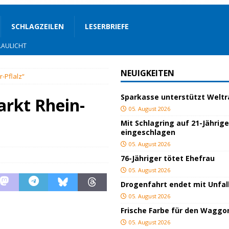
SCHLAGZEILEN
LESERBRIEFE
OZIALES
LAULICHT
NEUIGKEITEN
-Pflalz“
Sparkasse unterstützt Welt
JUGEND/BILDUNG
rkt Rhein-
05. August 2026
Bauland
SPORT
Mit Schlagring auf 21-Jährig
eingeschlagen
05. August 2026
ger
TOP
76-Jähriger tötet Ehefrau
ngeschlagen
BLAULICHT
05. August 2026
Drogenfahrt endet mit Unfal
ICHT
05. August 2026
AULICHT
Frische Farbe für den Waggo
05. August 2026