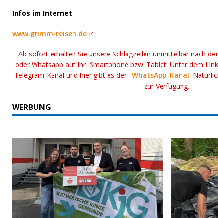
Infos im Internet:
www.grimm-reisen.de
Ab sofort erhalten Sie unsere Schlagzeilen unmittelbar nach de
oder Whatsapp auf Ihr Smartphone bzw. Tablet. Unter dem Lin
Telegram-Kanal und hier gibt es den
WhatsApp-Kanal
. Natürli
zur Verfügung.
WERBUNG