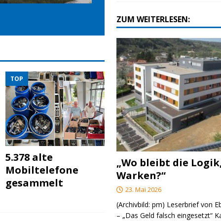
ZUM WEITERLESEN:
TOP
5.378 alte
„Wo bleibt die Logik
Mobiltelefone
Warken?“
gesammelt
23. Mai 2026
(Archivbild: pm) Leserbrief von 
– „Das Geld falsch eingesetzt“ 