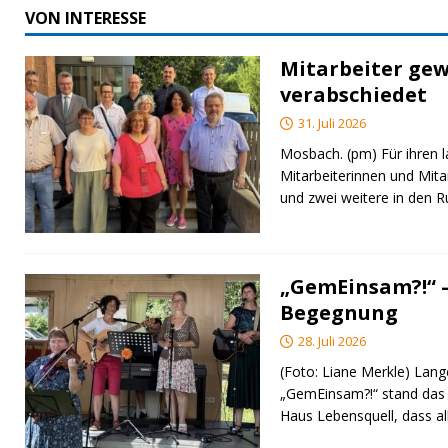
VON INTERESSE
Mitarbeiter gew
verabschiedet
31. Juli 2026
Mosbach. (pm) Für ihren l
Mitarbeiterinnen und Mita
und zwei weitere in den 
„GemEinsam?!“ –
Begegnung
28. Juli 2026
(Foto: Liane Merkle) Lan
„GemEinsam?!“ stand das
Haus Lebensquell, dass al