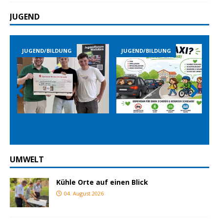
JUGEND
JUGEND/BILDUNG
JUGEND/BILDUNG
JUGEND
Prev
Nex
ious
t
UMWELT
Kühle Orte auf einen Blick
04. August 2026