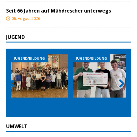
Seit 66 Jahren auf Mähdrescher unterwegs
06. August 2026
JUGEND
JUGEND/BILDUNG
JUGEND/BILDUNG
JUGEN
Prev
Nex
ious
t
UMWELT