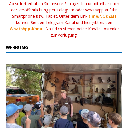
Ab sofort erhalten Sie unsere Schlagzeilen unmittelbar nach
der Veröffentlichung per Telegram oder Whatsapp auf Ihr
Smartphone bzw. Tablet. Unter dem Link
t.me/NOKZEIT
können Sie den Telegram-Kanal und hier gibt es den
WhatsApp-Kanal
. Natürlich stehen beide Kanäle kostenlos
zur Verfügung.
WERBUNG