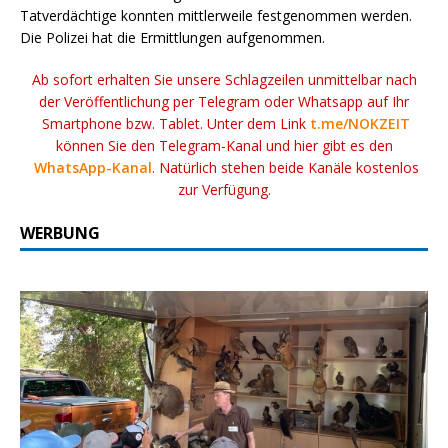
Tatverdächtige konnten mittlerweile festgenommen werden.
Die Polizei hat die Ermittlungen aufgenommen.
Ab sofort erhalten Sie unsere Schlagzeilen unmittelbar nach
der Veröffentlichung per Telegram oder Whatsapp auf Ihr
Smartphone bzw. Tablet. Unter dem Link
t.me/NOKZEIT
können Sie den Telegram-Kanal und hier gibt es den
WhatsApp-Kanal
. Natürlich stehen beide Kanäle kostenlos
zur Verfügung.
WERBUNG