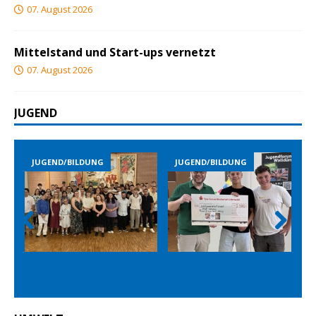
07. August 2026
Mittelstand und Start-ups vernetzt
07. August 2026
JUGEND
JUGEND/BILDUNG
JUGEND/BILDUNG
JUGEND
Prev
Nex
ious
t