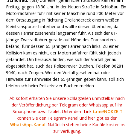
Schloßau.
(ots)
Zur einer gefährlichen Situation kam es am
Freitag, gegen 18.30 Uhr, in der Neuen Straße in Schloßau. Ein
Motorradfahrer fuhr mit seiner Maschine rund 200 Meter vor
dem Ortsausgang in Richtung Dreiländereck einem weißen
Kleintransporter hinterher und wollte diesen überholen, da
dessen Fahrer zusehends langsamer fuhr. Als sich der 61-
jährige Zweiradfahrer gerade auf Höhe des Transporters
befand, fuhr dessen 65-jähriger Fahrer nach links. Zu einer
Kollision kam es nicht, der Motorradfahrer fühlt sich jedoch
gefährdet. Um herauszufinden, wie sich der Vorfall genau
abgespielt hat, such das Polizeirevier Buchen, Telefon 06281
9040, nach Zeugen. Wer den Vorfall gesehen hat oder
Hinweise zur Fahrweise des 65-Jährigen geben kann, soll sich
telefonisch beim Polizeirevier Buchen melden.
Ab sofort erhalten Sie unsere Schlagzeilen unmittelbar nach
der Veröffentlichung per Telegram oder Whatsapp auf Ihr
Smartphone bzw. Tablet. Unter dem Link
t.me/NOKZEIT
können Sie den Telegram-Kanal und hier gibt es den
WhatsApp-Kanal
. Natürlich stehen beide Kanäle kostenlos
zur Verfügung.