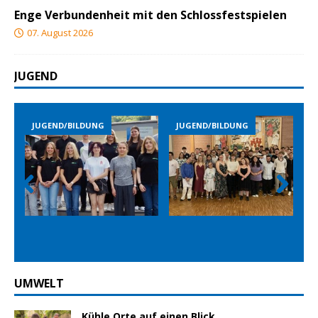
Enge Verbundenheit mit den Schlossfestspielen
07. August 2026
JUGEND
JUGEND/BILDUNG
JUGEND/BILDUNG
JUG
Prev
Nex
ious
t
UMWELT
Kühle Orte auf einen Blick