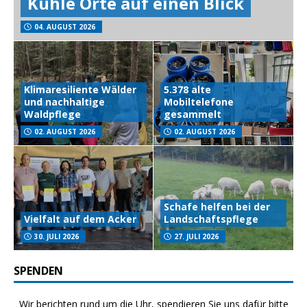
Kühle Orte auf einen Blick
04. AUGUST 2026
Klimaresiliente Wälder
5.378 alte
und nachhaltige
Mobiltelefone
Waldpflege
gesammelt
02. AUGUST 2026
02. AUGUST 2026
Schafe helfen bei der
Vielfalt auf dem Acker
Landschaftspflege
30. JULI 2026
27. JULI 2026
SPENDEN
Wir berichten rund um die Uhr, spendieren Sie uns dafür bitte