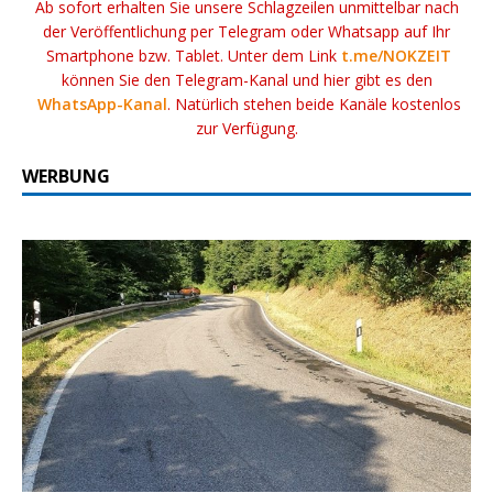
Ab sofort erhalten Sie unsere Schlagzeilen unmittelbar nach
der Veröffentlichung per Telegram oder Whatsapp auf Ihr
Smartphone bzw. Tablet. Unter dem Link
t.me/NOKZEIT
können Sie den Telegram-Kanal und hier gibt es den
WhatsApp-Kanal
. Natürlich stehen beide Kanäle kostenlos
zur Verfügung.
WERBUNG