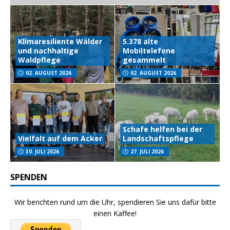
Klimaresiliente Wälder
5.378 alte
und nachhaltige
Mobiltelefone
Waldpflege
gesammelt
02. AUGUST 2026
02. AUGUST 2026
Schafe helfen bei der
Vielfalt auf dem Acker
Landschaftspflege
30. JULI 2026
27. JULI 2026
SPENDEN
Wir berichten rund um die Uhr, spendieren Sie uns dafür bitte
einen Kaffee!