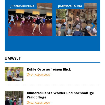
DUNG
JUGEND/BILDUNG
JUGEND/BILDUNG
Prev
Nex
ious
t
UMWELT
Kühle Orte auf einen Blick
04. August 2026
Klimaresiliente Wälder und nachhaltige
Waldpflege
02. August 2026