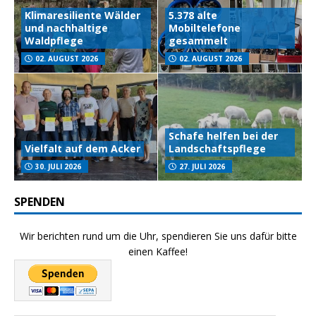
Klimaresiliente Wälder
5.378 alte
und nachhaltige
Mobiltelefone
Waldpflege
gesammelt
02. AUGUST 2026
02. AUGUST 2026
Schafe helfen bei der
Vielfalt auf dem Acker
Landschaftspflege
30. JULI 2026
27. JULI 2026
SPENDEN
Wir berichten rund um die Uhr, spendieren Sie uns dafür bitte
einen Kaffee!