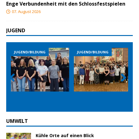
Enge Verbundenheit mit den Schlossfestspielen
07. August 2026
JUGEND
BILDUNG
JUGEND/BILDUNG
JUGEND/BILDUN
Prev
Nex
ious
t
UMWELT
Kühle Orte auf einen Blick