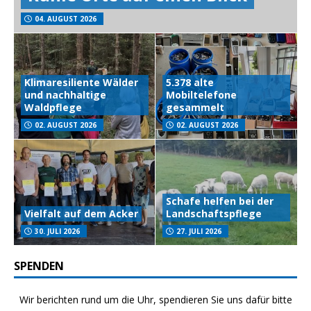
04. AUGUST 2026
Klimaresiliente Wälder
5.378 alte
und nachhaltige
Mobiltelefone
Waldpflege
gesammelt
02. AUGUST 2026
02. AUGUST 2026
Schafe helfen bei der
Vielfalt auf dem Acker
Landschaftspflege
30. JULI 2026
27. JULI 2026
SPENDEN
Wir berichten rund um die Uhr, spendieren Sie uns dafür bitte