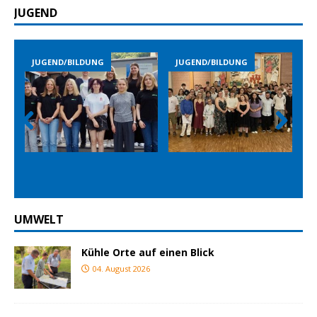
JUGEND
NG
JUGEND/BILDUNG
JUGEND/BILDUNG
Prev
Nex
ious
t
UMWELT
Kühle Orte auf einen Blick
04. August 2026