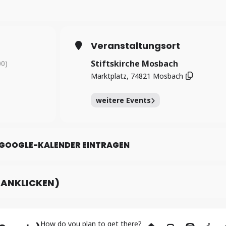
20. Juni, um 12 Uhr, in der Stiftskirche Mosbach. Gestaltet wird die
 Gelb, Diakonie Neckar-Odenwald.
Veranstaltungsort
Stiftskirche Mosbach
0)
Marktplatz, 74821 Mosbach
weitere Events
 GOOGLE-KALENDER EINTRAGEN
E ANKLICKEN)
How do you plan to get there?