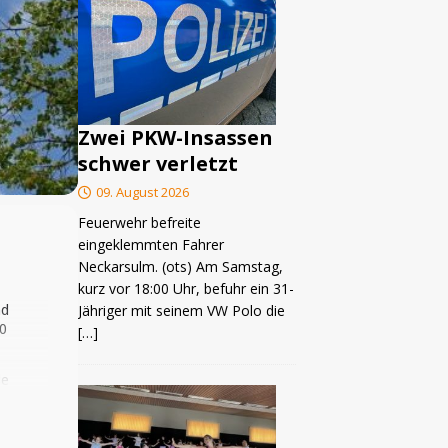
Zwei PKW-Insassen
schwer verletzt
09. August 2026
Feuerwehr befreite
eingeklemmten Fahrer
Neckarsulm. (ots) Am Samstag,
kurz vor 18:00 Uhr, befuhr ein 31-
nd
Jähriger mit seinem VW Polo die
00
[…]
le
n wir
ben