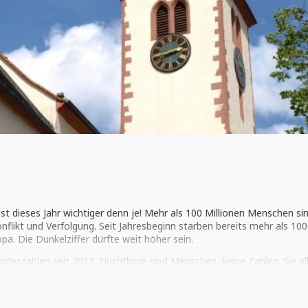
ist dieses Jahr wichtiger denn je! Mehr als 100 Millionen Menschen si
onflikt und Verfolgung. Seit Jahresbeginn starben bereits mehr als 10
pa. Die Dunkelziffer dürfte weit höher sein.
odeszahlen seit 2017.
Flüchtlinge sind Menschen
,
keine Zahlen.
Sie al
hte. Sie alle haben Eltern,
Freund:innen
und Verwandte. Daran wolle
nnern und der Toten gedenken, die auf der Flucht nach Europa ihr Le