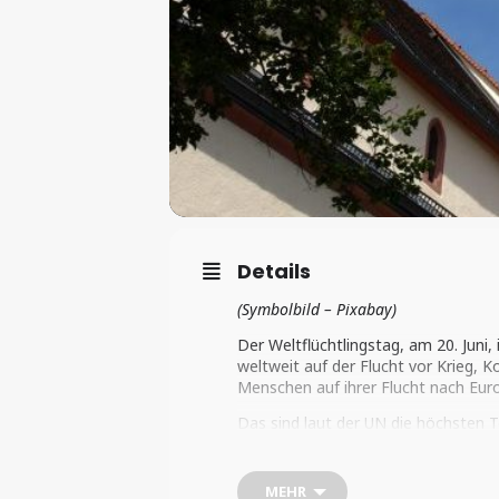
Details
(Symbolbild – Pixabay)
Der Weltflüchtlingstag,
am 20. Juni,
weltweit auf der Flucht vor Krieg, K
Menschen auf ihrer Flucht nach Euro
Das sind laut der UN die höchsten T
haben einen Namen und eine Geschic
mit Euch zum Weltflüchtlingstag eri
verloren haben.
MEHR