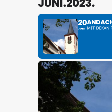
JUNI.2023.
[ 08. August 2026 ]
Motorradfahrer stirbt in Klinikum
[ 07. August 2026 ]
L 509 wegen Hitze gesperrt
SON
[ 07. August 2026 ]
Enge Verbundenheit mit den Schlo
20
ANDACH
MIT DEKAN 
[ 07. August 2026 ]
Mittelstand und Start-ups vernetzt
JUNI
[ 07. August 2026 ]
Durch Polizeischüsse lebensgefähr
[ 09. August 2026 ]
Sommerabend mit Kultfilm
KUL
[ 09. August 2026 ]
Zwei PKW-Insassen schwer verletz
[ 08. August 2026 ]
In die Sommerferien getanzt
JU