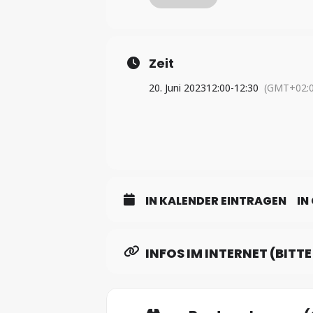
Die 30-minütige Andacht beginnt am 
von Dekan
Folkhard
Krall und Nancy
Zeit
20. Juni 2023
12:00
-
12:30
(GMT+02:0
IN KALENDER EINTRAGEN
IN
INFOS IM INTERNET (BITT