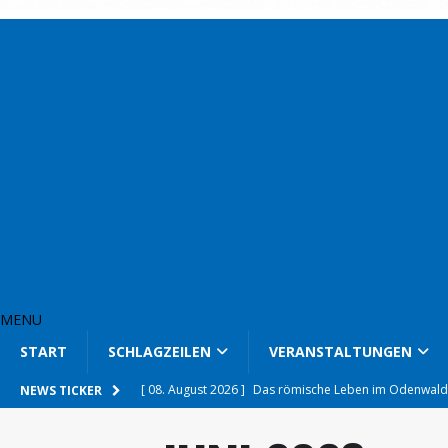
MENU
START
SCHLAGZEILEN
VERANSTALTUNGEN
[ 08. August 2026 ]
Das römische Leben im Odenwal
NEWS TICKER
[ 08. August 2026 ]
Goldene Hochzeit in der neuen H