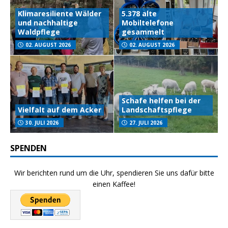
Klimaresiliente Wälder
5.378 alte
und nachhaltige
Mobiltelefone
Waldpflege
gesammelt
02. AUGUST 2026
02. AUGUST 2026
Schafe helfen bei der
Vielfalt auf dem Acker
Landschaftspflege
30. JULI 2026
27. JULI 2026
SPENDEN
Wir berichten rund um die Uhr, spendieren Sie uns dafür bitte
einen Kaffee!