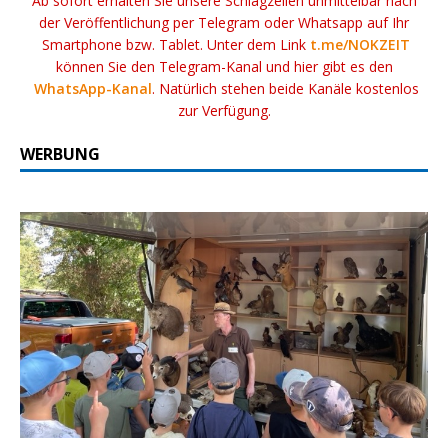
Ab sofort erhalten Sie unsere Schlagzeilen unmittelbar nach
der Veröffentlichung per Telegram oder Whatsapp auf Ihr
Smartphone bzw. Tablet. Unter dem Link
t.me/NOKZEIT
können Sie den Telegram-Kanal und hier gibt es den
WhatsApp-Kanal
. Natürlich stehen beide Kanäle kostenlos
zur Verfügung.
WERBUNG