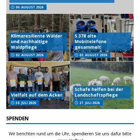
04. AUGUST 2026
Klimaresiliente Wälder
5.378 alte
und nachhaltige
Mobiltelefone
Waldpflege
gesammelt
02. AUGUST 2026
02. AUGUST 2026
Schafe helfen bei der
Vielfalt auf dem Acker
Landschaftspflege
30. JULI 2026
27. JULI 2026
SPENDEN
Wir berichten rund um die Uhr, spendieren Sie uns dafür bitte