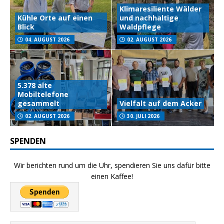
Klimaresiliente Wälder
Kühle Orte auf einen
und nachhaltige
Blick
Waldpflege
04. AUGUST 2026
02. AUGUST 2026
5.378 alte
Mobiltelefone
gesammelt
Vielfalt auf dem Acker
02. AUGUST 2026
30. JULI 2026
SPENDEN
Wir berichten rund um die Uhr, spendieren Sie uns dafür bitte
einen Kaffee!