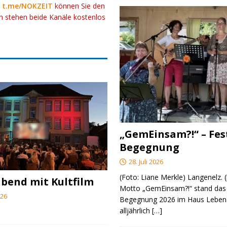
k
t.me/NOKZEIT
können Sie den
ch stehen beide Kanäle kostenlos
„GemEinsam?!“ – Fes
Begegnung
28. Juli 2026
(Foto: Liane Merkle) Langenelz.
end mit Kultfilm
Motto „GemEinsam?!“ stand das 
026
Begegnung 2026 im Haus Lebens
alljährlich
[…]