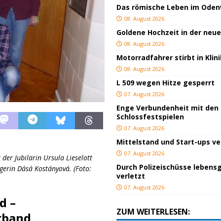
Das römische Leben im Ode
08. August 2026
Goldene Hochzeit in der neu
08. August 2026
Motorradfahrer stirbt in Kli
08. August 2026
L 509 wegen Hitze gesperrt
07. August 2026
Enge Verbundenheit mit den
Schlossfestspielen
07. August 2026
Mittelstand und Start-ups v
07. August 2026
der Jubilarin Ursula Lieselott
Durch Polizeischüsse lebensg
erin Dásá Kostányová. (Foto:
verletzt
07. August 2026
d –
ZUM WEITERLESEN:
rband