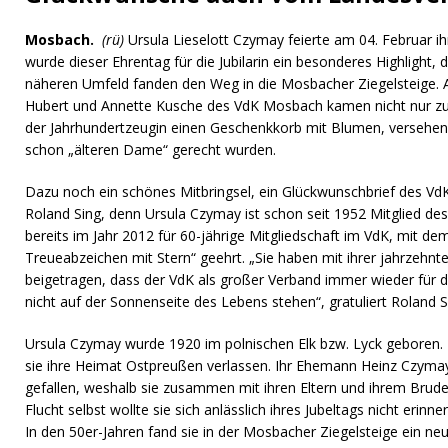
Mosbach.
(rü)
Ursula Lieselott Czymay feierte am 04. Februar ih
wurde dieser Ehrentag für die Jubilarin ein besonderes Highlight
näheren Umfeld fanden den Weg in die Mosbacher Ziegelsteige. 
Hubert und Annette Kusche des VdK Mosbach kamen nicht nur zum
der Jahrhundertzeugin einen Geschenkkorb mit Blumen, versehen 
schon „älteren Dame“ gerecht wurden.
Dazu noch ein schönes Mitbringsel, ein Glückwunschbrief des V
Roland Sing, denn Ursula Czymay ist schon seit 1952 Mitglied des
bereits im Jahr 2012 für 60-jährige Mitgliedschaft im VdK, mit 
Treueabzeichen mit Stern“ geehrt. „Sie haben mit ihrer jahrzehnt
beigetragen, dass der VdK als großer Verband immer wieder für di
nicht auf der Sonnenseite des Lebens stehen“, gratuliert Roland S
Ursula Czymay wurde 1920 im polnischen Elk bzw. Lyck geboren. 
sie ihre Heimat Ostpreußen verlassen. Ihr Ehemann Heinz Czymay
gefallen, weshalb sie zusammen mit ihren Eltern und ihrem Bruder
Flucht selbst wollte sie sich anlässlich ihres Jubeltags nicht erin
In den 50er-Jahren fand sie in der Mosbacher Ziegelsteige ein ne