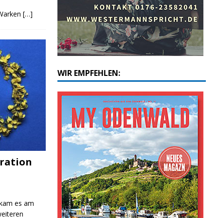
 Warken
[…]
WIR EMPFEHLEN:
ration
 kam es am
eiteren