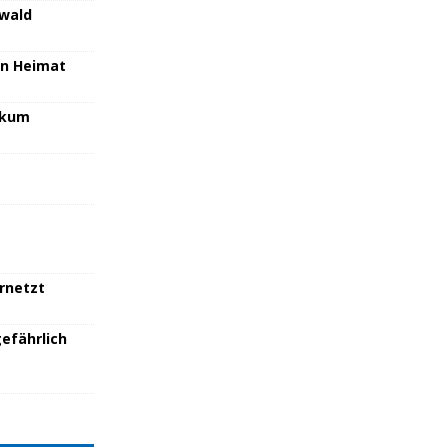
nwald
en Heimat
nikum
ernetzt
efährlich