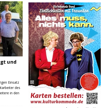
igt und
rigen Einsatz
itarbeiter des
itere in den