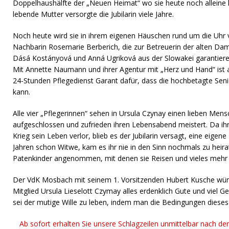
Doppelhaushälfte der „Neuen Heimat“ wo sie heute noch alleine l
lebende Mutter versorgte die Jubilarin viele Jahre.
Noch heute wird sie in ihrem eigenen Häuschen rund um die Uhr v
Nachbarin Rosemarie Berberich, die zur Betreuerin der alten Da
Dásá Kostányová und Anná Ugriková aus der Slowakei garantiere
Mit Annette Naumann und ihrer Agentur mit „Herz und Hand“ ist 
24-Stunden Pflegedienst Garant dafür, dass die hochbetagte Sen
kann.
Alle vier „Pflegerinnen“ sehen in Ursula Czynay einen lieben Mensc
aufgeschlossen und zufrieden ihren Lebensabend meistert. Da ih
Krieg sein Leben verlor, blieb es der Jubilarin versagt, eine eigene
Jahren schon Witwe, kam es ihr nie in den Sinn nochmals zu heira
Patenkinder angenommen, mit denen sie Reisen und vieles mehr
Der VdK Mosbach mit seinem 1. Vorsitzenden Hubert Kusche wün
Mitglied Ursula Lieselott Czymay alles erdenklich Gute und viel G
sei der mutige Wille zu leben, indem man die Bedingungen dies
Ab sofort erhalten Sie unsere Schlagzeilen unmittelbar nach de