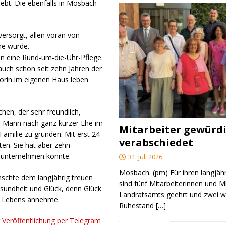
ebt. Die ebenfalls in Mosbach
ersorgt, allen voran von
me wurde.
n eine Rund-um-die-Uhr-Pflege.
auch schon seit zehn Jahren der
iorin im eigenen Haus leben
hen, der sehr freundlich,
r Mann nach ganz kurzer Ehe im
Mitarbeiter gewürd
 Familie zu gründen. Mit erst 24
verabschiedet
ten. Sie hat aber zehn
 unternehmen konnte.
31. Juli 2026
Mosbach. (pm) Für ihren langjäh
schte dem langjährig treuen
sind fünf Mitarbeiterinnen und M
esundheit und Glück, denn Glück
Landratsamts geehrt und zwei we
es Lebens annehme.
Ruhestand
[…]
r Veröffentlichung per Telegram