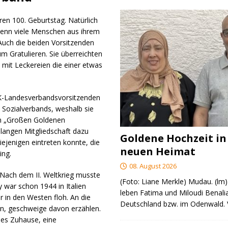
ren 100. Geburtstag. Natürlich
, denn viele Menschen aus ihrem
Auch die beiden Vorsitzenden
 Gratulieren. Sie überreichten
mit Leckereien die einer etwas
dK-Landesverbandsvorsitzenden
 Sozialverbands, weshalb sie
dem „Großen Goldenen
elangen Mitgliedschaft dazu
Goldene Hochzeit in
ejenigen eintreten konnte, die
neuen Heimat
ing.
08. August 2026
Nach dem II. Weltkrieg musste
(Foto: Liane Merkle) Mudau. (lm)
 war schon 1944 in Italien
leben Fatima und Miloudi Benalia
 in den Westen floh. An die
Deutschland bzw. im Odenwald.
nern, geschweige davon erzählen.
ues Zuhause, eine