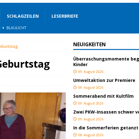
SCHLAGZEILEN
LESERBRIEFE
t
BLAULICHT
GEND/BILDUNG
NEUIGKEITEN
eburtstag
d
KULTUR
Überraschungsmomente beg
eimat
GESELLSCHAFT
Geburtstag
Kinder
BLAULICHT
09. August 2026
Umweltaktion zur Premiere
STIGES
09. August 2026
ssfestspielen
KULTUR
Sommerabend mit Kultfilm
rn 44 Kinder
JUGEND/BILDUNG
09. August 2026
Zwei PKW-Insassen schwer ve
END/BILDUNG
09. August 2026
TUR
In die Sommerferien getanzt
08. August 2026