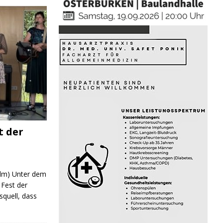
t der
 (lm) Unter dem
Fest der
quell, dass