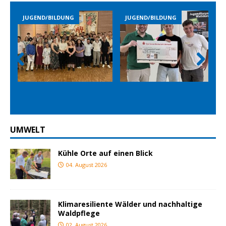
BILDUNG
JUGEND/BILDUNG
JUGEND/BILDUN
Prev
Nex
ious
t
UMWELT
Kühle Orte auf einen Blick
04. August 2026
Klimaresiliente Wälder und nachhaltige
Waldpflege
02. August 2026