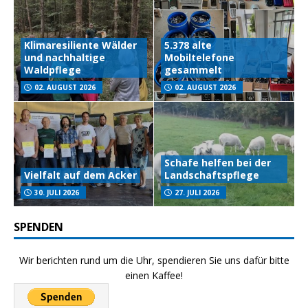
Klimaresiliente Wälder
5.378 alte
und nachhaltige
Mobiltelefone
Waldpflege
gesammelt
02. AUGUST 2026
02. AUGUST 2026
Schafe helfen bei der
Vielfalt auf dem Acker
Landschaftspflege
30. JULI 2026
27. JULI 2026
SPENDEN
Wir berichten rund um die Uhr, spendieren Sie uns dafür bitte
einen Kaffee!