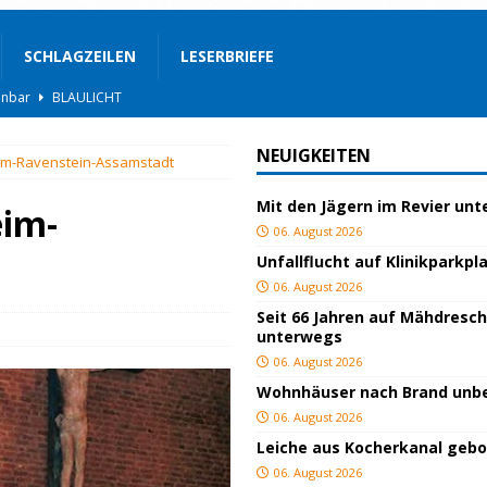
SCHLAGZEILEN
LESERBRIEFE
BLAULICHT
rgerservice
SONSTIGES
NEUIGKEITEN
im-Ravenstein-Assamstadt
ger
TOP
Mit den Jägern im Revier un
ngeschlagen
BLAULICHT
eim-
06. August 2026
ICHT
Unfallflucht auf Klinikparkpl
AULICHT
06. August 2026
Seit 66 Jahren auf Mähdresc
gs
JUGEND/BILDUNG
unterwegs
BLAULICHT
06. August 2026
Wohnhäuser nach Brand un
nterwegs
TOP
06. August 2026
hnbar
BLAULICHT
Leiche aus Kocherkanal geb
06. August 2026