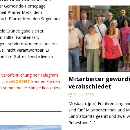
f der Gemeinde-Homepage
heit Pfarrer Metz, dem
rach Pfarrer Kern den Segen aus.
iele Gründe gäbe sich zu
sollte. Familienzeit,
gen, sondern wurden in unserer
uell nicht verantwortbar. Er
che ihre Gottesdienste live im
r Veröffentlichung per Telegram
Mitarbeiter gewürd
k
t.me/NOKZEIT
können Sie den
verabschiedet
ch stehen beide Kanäle kostenlos
31. Juli 2026
Mosbach. (pm) Für ihren langjäh
sind fünf Mitarbeiterinnen und M
Landratsamts geehrt und zwei we
Ruhestand
[…]