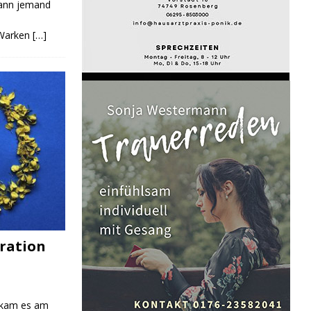
Kann jemand
 Warken
[…]
ration
 kam es am