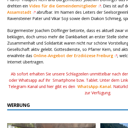
drehten ein
Video für die Gemeindemitglieder
. Dies ist au
Assamstadt
abrufbar. Im Namen des Leiters der Seelsorgeein
Ravensteiner Pater und Vikar Soji sowie dem Diakon Schmieg, sp
Bürgermeister Joachim Döffinger betonte, dass es aktuell zwar v
beklagen, doch umso mehr die Dankbarkeit an erster Stelle stehen 
Zusammenhalt und Solidarität waren nicht nur schöne Vorstellun
Gesellschaft aktiv gelebt. Gottesdienste, so Pfarrer Kern, sind akt
erwähnte das
Online-Angebot der Erzdiözese Freiburg
, wel
Internet übertragen.
Ab sofort erhalten Sie unsere Schlagzeilen unmittelbar nach de
oder Whatsapp auf Ihr Smartphone bzw. Tablet. Unter dem Lin
Telegram-Kanal und hier gibt es den
WhatsApp-Kanal
. Natürli
zur Verfügung.
WERBUNG