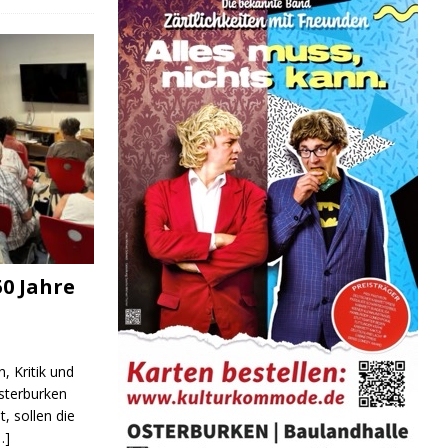
0 Jahre
, Kritik und
sterburken
t, sollen die
…]