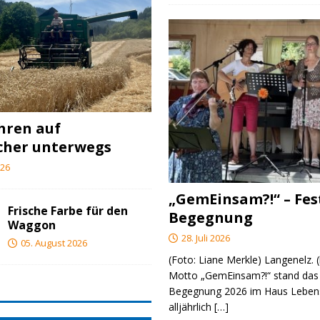
ahren auf
cher unterwegs
026
„GemEinsam?!“ – Fes
Frische Farbe für den
Begegnung
Waggon
28. Juli 2026
05. August 2026
(Foto: Liane Merkle) Langenelz.
Motto „GemEinsam?!“ stand das 
Begegnung 2026 im Haus Lebens
alljährlich
[…]