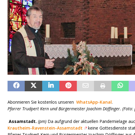
Abonnieren Sie kostenlos unseren
WhatsApp-Kanal
.
Pfarrer Trudpert Kern und Bürgermeister Joachim Döffinger. (Foto: 
Assamstadt.
(pm)
Da aufgrund der aktuellen Pandemielage auc
Krautheim-Ravenstein-Assamstadt
keine Gottesdienste stat
Pfarrer Trudpert Kern und Bürgermeister Joachim Döffinger au