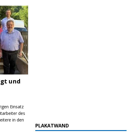
igt und
rigen Einsatz
itarbeiter des
itere in den
PLAKATWAND