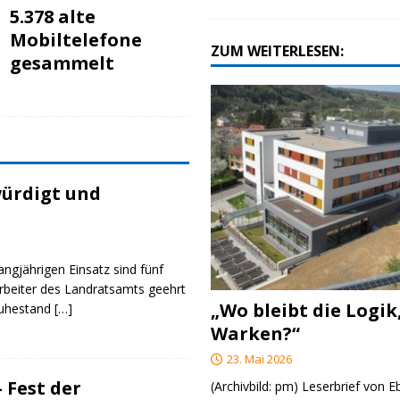
5.378 alte
Mobiltelefone
ZUM WEITERLESEN:
gesammelt
ürdigt und
angjährigen Einsatz sind fünf
rbeiter des Landratsamts geehrt
„Wo bleibt die Logik
Ruhestand
[…]
Warken?“
23. Mai 2026
 Fest der
(Archivbild: pm) Leserbrief von 