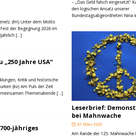
– „Das Geld falsch eingesetzt“ 
den logischen Ansatz unserer
Bundestagsabgeordneten Nina
genelz. (lm) Unter dem Motto
 Fest der Begegnung 2026 im
ljährlich
[…]
 „250 Jahre USA“
klungen, Kritik und historische
urken (kv) Am Puls der Zeit
e gemeinsamen Themenabende
[…]
Leserbrief: Demonst
bei Mahnwache
07. März 2026
700-jähriges
Am Rande der 125. Mahnwache