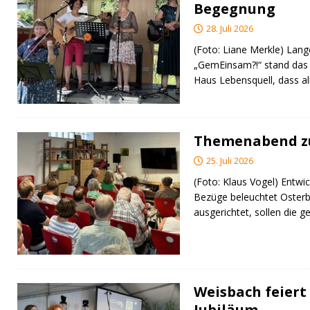
Begegnung
28. Juli 2026
(Foto: Liane Merkle) Lan
„GemEinsam?!“ stand das
Haus Lebensquell, dass al
Themenabend zu
25. Juli 2026
(Foto: Klaus Vogel) Entwic
Bezüge beleuchtet Osterb
ausgerichtet, sollen di
Weisbach feiert 
Jubiläum