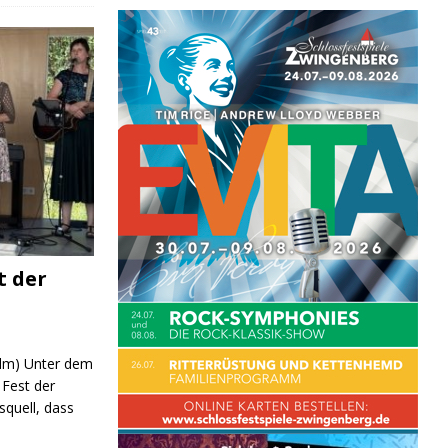
t der
 (lm) Unter dem
Fest der
quell, dass