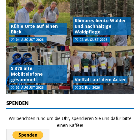
Klimaresiliente Wälder
Kühle Orte auf einen
und nachhaltige
Blick
Waldpflege
04. AUGUST 2026
02. AUGUST 2026
5.378 alte
Mobiltelefone
gesammelt
Vielfalt auf dem Acker
02. AUGUST 2026
30. JULI 2026
SPENDEN
Wir berichten rund um die Uhr, spendieren Sie uns dafür bitte
einen Kaffee!