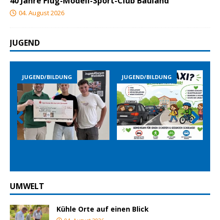
40 Jahre Flug-Modell-Sport-Club Bauland
04. August 2026
JUGEND
JUGEND/BILDUNG
JUGEND/BILDUNG
Prev
Nex
ious
t
UMWELT
Kühle Orte auf einen Blick