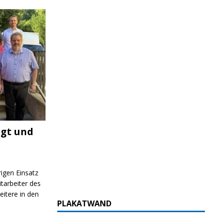
igt und
rigen Einsatz
itarbeiter des
itere in den
PLAKATWAND