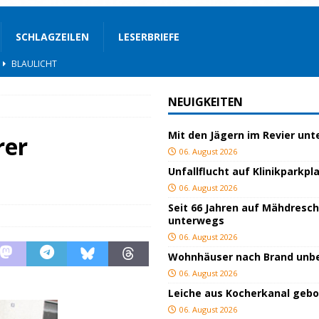
SCHLAGZEILEN
LESERBRIEFE
BLAULICHT
rgerservice
SONSTIGES
NEUIGKEITEN
ger
TOP
Mit den Jägern im Revier un
ngeschlagen
BLAULICHT
rer
06. August 2026
ICHT
Unfallflucht auf Klinikparkpl
AULICHT
06. August 2026
Seit 66 Jahren auf Mähdresc
gs
JUGEND/BILDUNG
unterwegs
BLAULICHT
06. August 2026
Wohnhäuser nach Brand un
nterwegs
TOP
06. August 2026
hnbar
BLAULICHT
Leiche aus Kocherkanal geb
06. August 2026