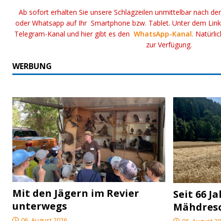
Ab sofort erhalten Sie unsere Schlagzeilen unmittelbar nach de
oder Whatsapp auf Ihr Smartphone bzw. Tablet. Unter dem Lin
Telegram-Kanal und hier gibt es den
WhatsApp-Kanal
. Natürli
zur Verfügung.
WERBUNG
Mit den Jägern im Revier
Seit 66 J
unterwegs
Mähdres
06. August 2026