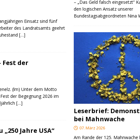
– „Das Geld falsch eingesetzt“ 
den logischen Ansatz unserer
Bundestagsabgeordneten Nina
angjährigen Einsatz sind fünf
rbeiter des Landratsamts geehrt
Ruhestand
[…]
 Fest der
genelz. (lm) Unter dem Motto
 Fest der Begegnung 2026 im
ljährlich
[…]
Leserbrief: Demonst
bei Mahnwache
07. März 2026
 „250 Jahre USA“
Am Rande der 125. Mahnwache