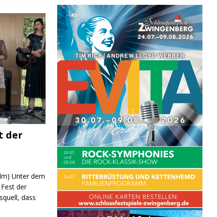
t der
 (lm) Unter dem
Fest der
quell, dass