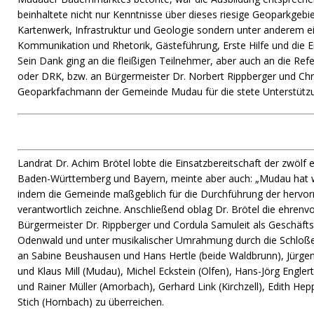
beinhaltete nicht nur Kenntnisse über dieses riesige Geoparkgeb
Kartenwerk, Infrastruktur und Geologie sondern unter anderem ei
Kommunikation und Rhetorik, Gästeführung, Erste Hilfe und die 
Sein Dank ging an die fleißigen Teilnehmer, aber auch an die Refe
oder DRK, bzw. an Bürgermeister Dr. Norbert Rippberger und Chri
Geoparkfachmann der Gemeinde Mudau für die stete Unterstütz
Landrat Dr. Achim Brötel lobte die Einsatzbereitschaft der zwölf
Baden-Württemberg und Bayern, meinte aber auch: „Mudau hat w
indem die Gemeinde maßgeblich für die Durchführung der hervo
verantwortlich zeichne. Anschließend oblag Dr. Brötel die ehrenv
Bürgermeister Dr. Rippberger und Cordula Samuleit als Geschäfts
Odenwald und unter musikalischer Umrahmung durch die Schloß
an Sabine Beushausen und Hans Hertle (beide Waldbrunn), Jürge
und Klaus Mill (Mudau), Michel Eckstein (Olfen), Hans-Jörg Engle
und Rainer Müller (Amorbach), Gerhard Link (Kirchzell), Edith He
Stich (Hornbach) zu überreichen.