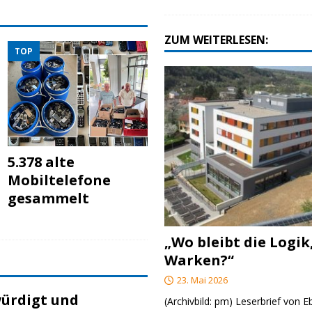
ZUM WEITERLESEN:
TOP
5.378 alte
Mobiltelefone
gesammelt
„Wo bleibt die Logik
Warken?“
23. Mai 2026
ürdigt und
(Archivbild: pm) Leserbrief von 