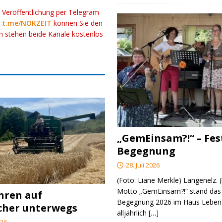
r Veröffentlichung per Telegram
k
t.me/NOKZEIT
können Sie den
ch stehen beide Kanäle kostenlos
„GemEinsam?!“ – Fes
Begegnung
28. Juli 2026
(Foto: Liane Merkle) Langenelz.
Motto „GemEinsam?!“ stand das 
ahren auf
Begegnung 2026 im Haus Lebens
cher unterwegs
alljährlich
[…]