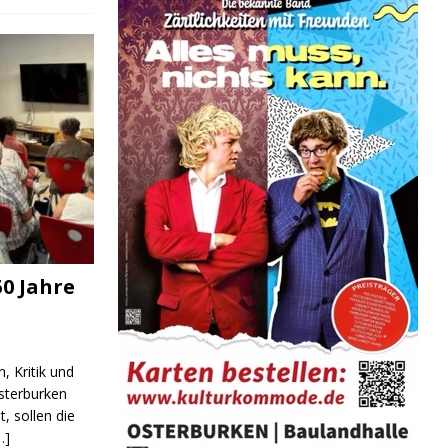
0 Jahre
, Kritik und
sterburken
t, sollen die
…]