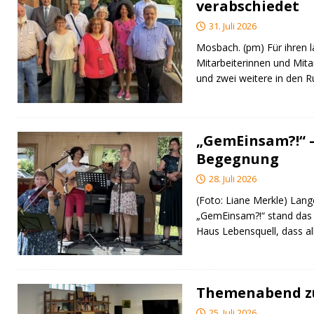
verabschiedet
31. Juli 2026
Mosbach. (pm) Für ihren l
Mitarbeiterinnen und Mita
und zwei weitere in den 
„GemEinsam?!“ –
Begegnung
28. Juli 2026
(Foto: Liane Merkle) Lan
„GemEinsam?!“ stand das
Haus Lebensquell, dass al
Themenabend zu
25. Juli 2026