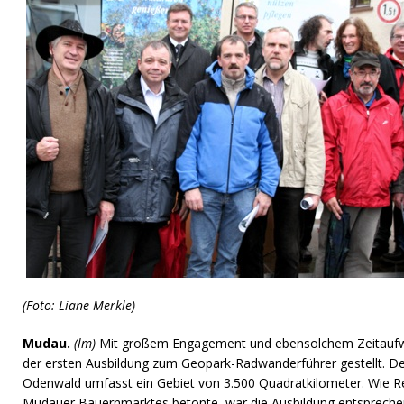
(Foto: Liane Merkle)
Mudau.
(lm)
Mit großem Engagement und ebensolchem Zeitaufw
der ersten Ausbildung zum Geopark-Radwanderführer gestellt. D
Odenwald umfasst ein Gebiet von 3.500 Quadratkilometer. Wie R
Mudauer Bauernmarktes betonte, war die Ausbildung entspreche