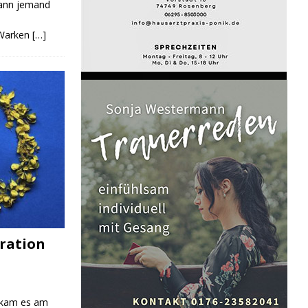
Kann jemand
 Warken
[…]
ration
 kam es am