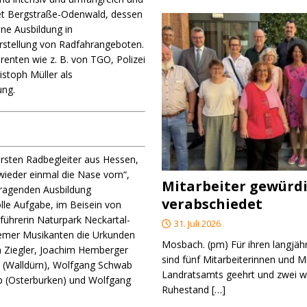
iet Bergstraße-Odenwald, dessen
ne Ausbildung in
Erstellung von Radfahrangeboten.
renten wie z. B. von TGO, Polizei
stoph Müller als
ung.
 ersten Radbegleiter aus Hessen,
ieder einmal die Nase vorn“,
Mitarbeiter gewürd
rragenden Ausbildung
verabschiedet
olle Aufgabe, im Beisein von
führerin Naturpark Neckartal-
31. Juli 2026
emer Musikanten die Urkunden
Mosbach. (pm) Für ihren langjäh
n Ziegler, Joachim Hemberger
sind fünf Mitarbeiterinnen und M
rt (Walldürn), Wolfgang Schwab
Landratsamts geehrt und zwei we
pp (Osterburken) und Wolfgang
Ruhestand
[…]